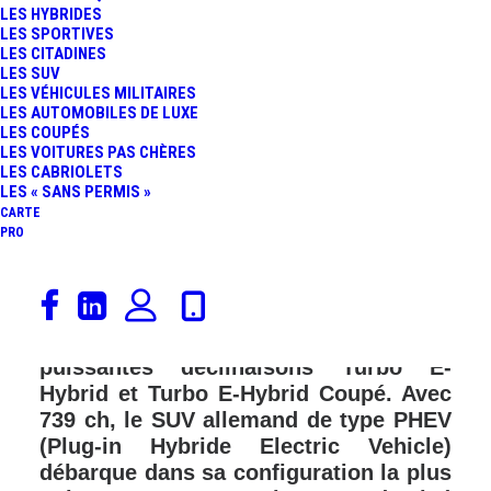
LES HYBRIDES
LES SPORTIVES
LES CITADINES
LES SUV
LES VÉHICULES MILITAIRES
LES AUTOMOBILES DE LUXE
LES COUPÉS
LES VOITURES PAS CHÈRES
LES CABRIOLETS
LES « SANS PERMIS »
CARTE
PRO
Présenté dans sa version restylée au
printemps dernier, le Porsche Cayenne
se montre, aujourd’hui, dans ses
puissantes déclinaisons Turbo E-
Hybrid et Turbo E-Hybrid Coupé. Avec
739 ch, le SUV allemand de type PHEV
(Plug-in Hybride Electric Vehicle)
débarque dans sa configuration la plus