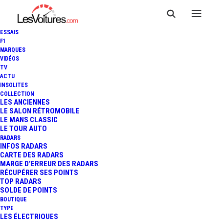
ESSAIS
F1
MARQUES
VIDÉOS
TV
ACTU
PORSCHE CAYENNE TURBO
INSOLITES
COLLECTION
E-HYBRID : "MAX POWER"
LES ANCIENNES
LE SALON RÉTROMOBILE
LE MANS CLASSIC
AVEC 739 CH
LE TOUR AUTO
RADARS
INFOS RADARS
CARTE DES RADARS
4 Minutes
|
29 août 2023
MARGE D’ERREUR DES RADARS
RÉCUPÉRER SES POINTS
TOP RADARS
SOLDE DE POINTS
BOUTIQUE
TYPE
LES ÉLECTRIQUES
FR