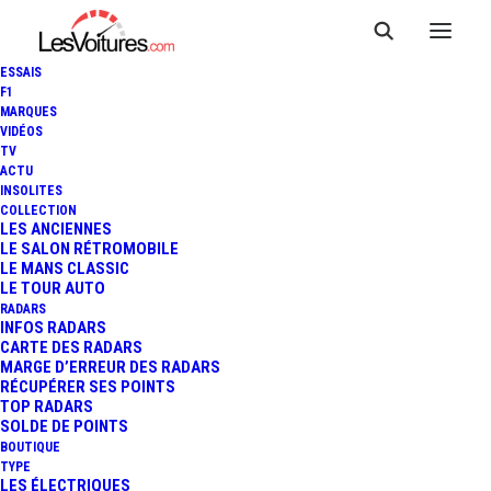
ESSAIS
F1
MARQUES
VIDÉOS
TV
ACTU
PORSCHE MACAN : LE SUV
INSOLITES
COLLECTION
EN MODE "COMPÉTITION
LES ANCIENNES
LE SALON RÉTROMOBILE
LE MANS CLASSIC
HISTORIQUE"
LE TOUR AUTO
RADARS
INFOS RADARS
CARTE DES RADARS
1 Minutes
|
28 décembre 2017
MARGE D’ERREUR DES RADARS
RÉCUPÉRER SES POINTS
TOP RADARS
SOLDE DE POINTS
BOUTIQUE
TYPE
LES ÉLECTRIQUES
FR