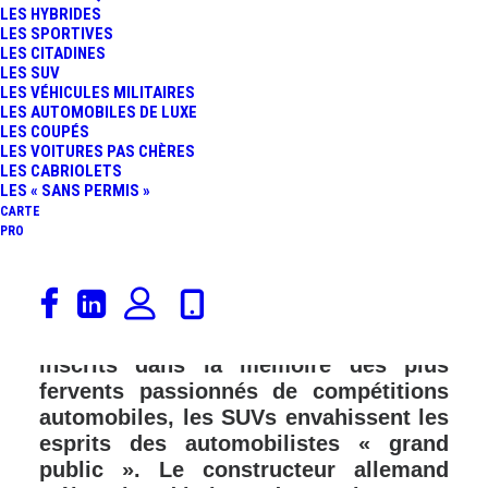
LES HYBRIDES
LES SPORTIVES
LES CITADINES
LES SUV
LES VÉHICULES MILITAIRES
LES AUTOMOBILES DE LUXE
LES COUPÉS
LES VOITURES PAS CHÈRES
LES CABRIOLETS
LES « SANS PERMIS »
CARTE
PRO
Porsche a marqué l’histoire du Sport
Auto en Endurance. A l’opposé, des
prototypes LMP1 qui sont à jamais
inscrits dans la mémoire des plus
fervents passionnés de compétitions
automobiles, les SUVs envahissent les
esprits des automobilistes « grand
public ». Le constructeur allemand