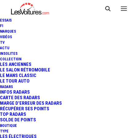
ESSAIS
F1
MARQUES
VIDÉOS
TV
ACTU
RADAR MULTIFONCTIONS :
INSOLITES
COLLECTION
"L'ARME ABSOLUE" DE L'ETAT
LES ANCIENNES
LE SALON RÉTROMOBILE
LE MANS CLASSIC
DÉBARQUE EN 2017
LE TOUR AUTO
RADARS
INFOS RADARS
CARTE DES RADARS
4 Minutes
|
28 octobre 2016
MARGE D’ERREUR DES RADARS
RÉCUPÉRER SES POINTS
TOP RADARS
SOLDE DE POINTS
BOUTIQUE
TYPE
LES ÉLECTRIQUES
FR