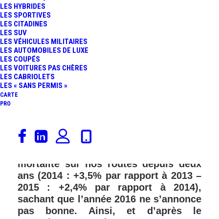
LES HYBRIDES
LES SPORTIVES
LES CITADINES
LES SUV
LES VÉHICULES MILITAIRES
LES AUTOMOBILES DE LUXE
LES COUPÉS
LES VOITURES PAS CHÈRES
LES CABRIOLETS
LES « SANS PERMIS »
CARTE
PRO
Les automobilistes français sont dans
la cible du gouvernement qui souhaite
répondre à la hausse continue de la
mortalité sur nos routes depuis deux
ans (2014 : +3,5% par rapport à 2013 –
2015 : +2,4% par rapport à 2014),
sachant que l’année 2016 ne s’annonce
pas bonne. Ainsi, et d’après le