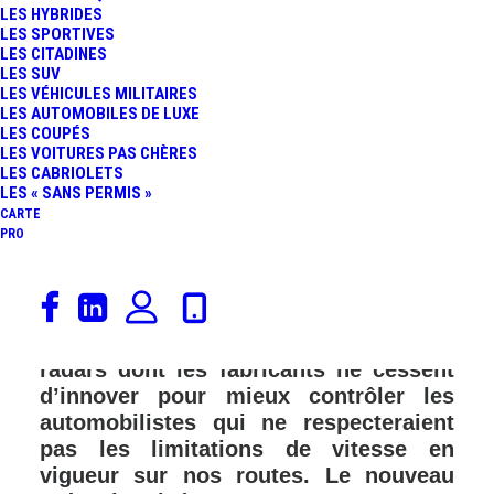
LES HYBRIDES
LES SPORTIVES
LES CITADINES
LES SUV
LES VÉHICULES MILITAIRES
LES AUTOMOBILES DE LUXE
LES COUPÉS
LES VOITURES PAS CHÈRES
LES CABRIOLETS
LES « SANS PERMIS »
CARTE
PRO
La technologie progresse dans tous
les domaines liés à la sécurité de nos
voitures. Il en est de même pour les
radars dont les fabricants ne cessent
d’innover pour mieux contrôler les
automobilistes qui ne respecteraient
pas les limitations de vitesse en
vigueur sur nos routes. Le nouveau