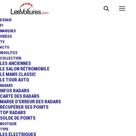
ESSAIS
F1
MARQUES
VIDÉOS
TV
ACTU
RADAR : NANO, LA NOUVELLE
INSOLITES
COLLECTION
« TERREUR » DES
LES ANCIENNES
LE SALON RÉTROMOBILE
LE MANS CLASSIC
AUTOMOBILISTES
LE TOUR AUTO
RADARS
INFOS RADARS
CARTE DES RADARS
3 Minutes
|
23 mai 2022
MARGE D’ERREUR DES RADARS
RÉCUPÉRER SES POINTS
TOP RADARS
SOLDE DE POINTS
BOUTIQUE
TYPE
LES ÉLECTRIQUES
FR