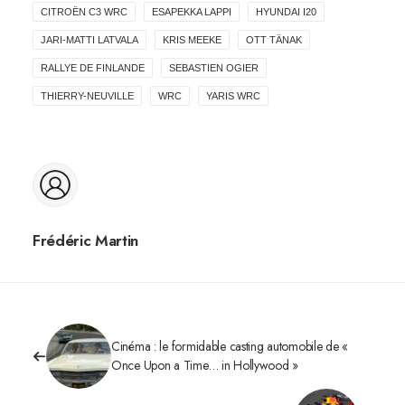
CITROËN C3 WRC
ESAPEKKA LAPPI
HYUNDAI I20
JARI-MATTI LATVALA
KRIS MEEKE
OTT TÄNAK
RALLYE DE FINLANDE
SEBASTIEN OGIER
THIERRY-NEUVILLE
WRC
YARIS WRC
Frédéric Martin
Cinéma : le formidable casting automobile de «
Once Upon a Time… in Hollywood »