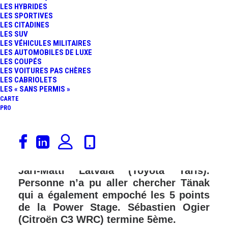
LES HYBRIDES
LES SPORTIVES
LES CITADINES
LES SUV
LES VÉHICULES MILITAIRES
LES AUTOMOBILES DE LUXE
LES COUPÉS
LES VOITURES PAS CHÈRES
LES CABRIOLETS
LES « SANS PERMIS »
CARTE
PRO
Ott Tänak (Toyota Yaris WRC)
remporte le rallye de Finlande devant
Esapekka Lappi (Citroën C3 WRC) et
Jari-Matti Latvala (Toyota Yaris).
Personne n’a pu aller chercher Tänak
qui a également empoché les 5 points
de la Power Stage. Sébastien Ogier
(Citroën C3 WRC) termine 5ème.