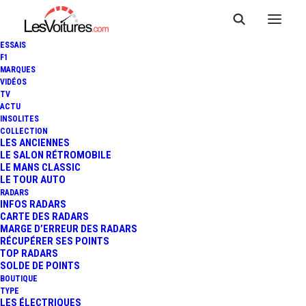
ESSAIS
F1
MARQUES
VIDÉOS
TV
ACTU
INSOLITES
WRC - FINLANDE : CARTON
COLLECTION
LES ANCIENNES
LE SALON RÉTROMOBILE
PLEIN POUR OTT TÄNAK
LE MANS CLASSIC
LE TOUR AUTO
RADARS
INFOS RADARS
3 Minutes
|
5 août 2019
CARTE DES RADARS
MARGE D’ERREUR DES RADARS
RÉCUPÉRER SES POINTS
TOP RADARS
SOLDE DE POINTS
BOUTIQUE
FR
TYPE
LES ÉLECTRIQUES