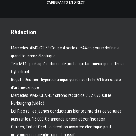
CARBURANTS EN DIRECT
Rédaction
Mercedes-AMG GT 53 Coupé 4 portes : 544 ch pour redéfinir le
grand tourisme électrique
Telo MT1 : pick‑up électrique de poche qui fait mieux que le Tesla
Cybertruck
Bugatti Destrier : hypercar unique qui réinvente le W16 en œuvre
d’art mécanique
Mercedes-AMG CLA 45 : chrono record de 7’32″070 sur le
Nürburgring (vidéo)
Loi Ripost : les jeunes conducteurs bientôt interdits de voitures
puissantes, 15 000 € d’amende, prison et confiscation
Citroën, Fiat et Opel : la direction assistée électrique peut
provoquer un incendie, rappel massif