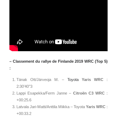
– Classement du rallye de Finlande 2019 WRC (Top 5)
:
Tänak Ott/Järveoja M. –
Toyota
Yaris WRC
:
2:30’40’’3
Lappi Esapekka/Ferm Janne –
Citroën C3 WRC
:
+00:25.6
Latvala Jari-Matti/Anttila Miikka – Toyota
Yaris WRC
:
+00:33.2