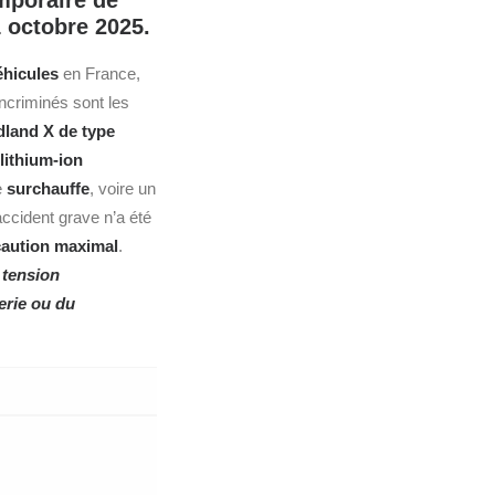
mporaire de
1 octobre 2025.
éhicules
en France,
ncriminés sont les
land X de type
 lithium-ion
e
surchauffe
, voire un
accident grave n’a été
écaution maximal
.
 tension
erie ou du