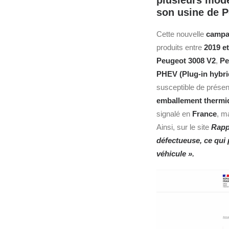
plusieurs modè
son usine de P
Cette nouvelle
campag
produits entre
2019 e
Peugeot
3008 V2
,
Pe
PHEV (
Plug-in hybri
susceptible de présen
emballement thermi
signalé en
France
, m
Ainsi, sur le site
Rapp
défectueuse, ce qui 
véhicule ».