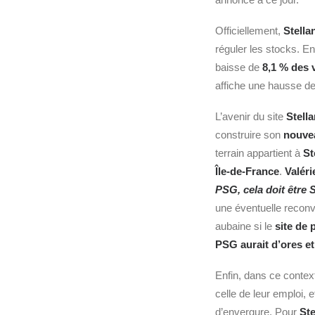
Officiellement,
Stella
réguler les stocks. En
baisse de
8,1 % des 
affiche une hausse d
L’avenir du site
Stell
construire son
nouve
terrain appartient à
St
Île-de-France
.
Valér
PSG, cela doit être S
une éventuelle reconv
aubaine si le
site de 
PSG
aurait d’ores e
Enfin, dans ce context
celle de leur emploi, e
d’envergure. Pour
Ste