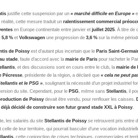
ntis
justifie cette suspension par un
« marché difficile en Europe »
e
 réalité, cette mesure traduit un
ralentissement commercial préocc
ventes
en Europe continentale entre janvier et
juillet 2025
. À titre d
e
5,8 %
et
Volkswagen
une progression de
3,6 %
sur la même périod
antis de Poissy
est d’autant plus incertain que le
Paris
Saint-Germai
au stade
, faute d’accord avec la
mairie de Paris
pour racheter le Pa
ellantis
, et des discussions sont en cours entre le club, la
mairie de
ie Pécresse
, présidente de la région, a déclaré que
« cela ne peut pas
tellantis et le PSG »
, soulignant la nécessité d’un projet industriel 
ersion du site. Cependant, pour le
PSG
, même sans
Stellantis
, il p
production de Poissy
devait être vendu, pour renflouer les caisses.
t déjà décidé de construire son futur grand stade XXL à Poissy
.
e, les salariés du site
Stellantis de Poissy
se retrouvent pris entre d
t celle de leur territoire, qui pourrait basculer d’une vocation industriell
llantis
, cette conjonction de crises techniques, commerciales et terri