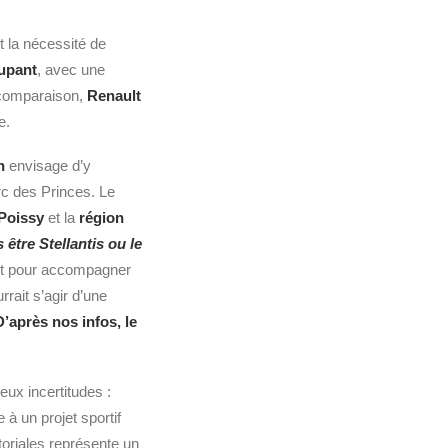
t la nécessité de
upant
, avec une
e comparaison,
Renault
e.
n
envisage d’y
rc des Princes. Le
 Poissy
et la
région
 être Stellantis ou le
fort pour accompagner
ourrait s’agir d’une
D’après nos infos, le
eux incertitudes :
e à un projet sportif
toriales représente un