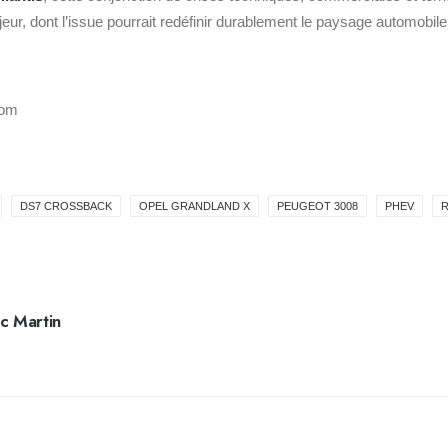
eur, dont l’issue pourrait redéfinir durablement le paysage automobile
com
DS7 CROSSBACK
OPEL GRANDLAND X
PEUGEOT 3008
PHEV
R
c Martin