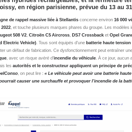
les hybrides rechargeables, et la fermeture te
oissy, en région parisienne, prévue du 13 au 3
ne de rappel massive liée à Stellantis
concerne environ
16 000 v
t 2022
, et touche plusieurs marques phares du groupe. Les modèles i
ugeot 508 V2
,
Citroën
C5 Aircross
,
DS7 Crossback
et
Opel Grand
d Electric Vehicle)
. Tous sont équipés d’une
batterie haute tension
ter un défaut de fabrication. Ce dysfonctionnement peut entraîner un
que
, avec un risque avéré d’
incendie du véhicule
. À ce jour, aucun 
ais les
autorités et le constructeur appliquent un principe de pr
elConso
, on peut lire :
« Le véhicule peut avoir une batterie haute
pourrait causer une surchauffe et provoquer l’incendie de la batt