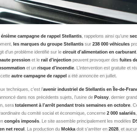
e
énième campagne de rappel Stellantis
, rappelons ainsi qu’une
sec
oment,
l
es marques du groupe Stellantis
sur
238 000 véhicules
pro
agit d’un problème identifié sur le
circuit d’alimentation en carburant
haute pression
et le
rail d’injection
peuvent provoquer des
fuites d
nsommation
et un
risque d’incendie
. L’intervention est gratuite et 
 cette
autre campagne de rappel
a été annoncée en juillet.
x techniques, c’est l’
avenir industriel de Stellantis en Île-de-Fran
annoncé dans nos précédents sujets, l’usine de
Poissy
, dernier gran
on, sera
totalement à l’arrêt pendant trois semaines en octobre
. C
traordinaire du comité social et économique, concerne
2 000 salariés
en
congés imposés
. Le site assemble principalement les modèles
D
en net recul
. La production du
Mokka
doit s’arrêter en
2028
, et aucu