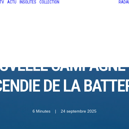
TV
ACTU
INSOLITES
COLLECTION
RADA
LES ANCIENNES
LE SALON RÉTROMOBILE
LE MANS CLASSIC
LE TOUR AUTO
OUVELLE CAMPAGNE
CENDIE DE LA BATTE
6 Minutes
|
24 septembre 2025