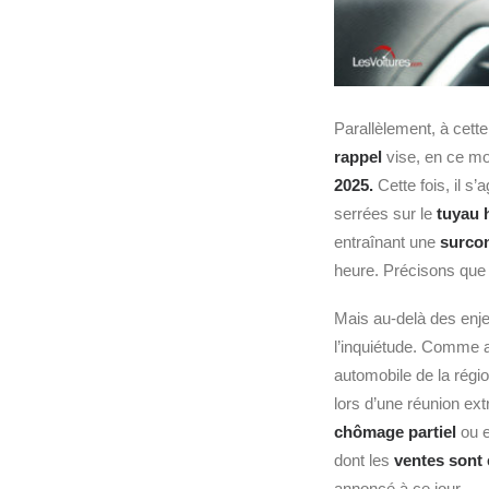
Parallèlement, à cett
rappel
vise, en ce m
2025.
Cette fois, il s’
serrées sur le
tuyau 
entraînant une
surco
heure. Précisons que
Mais au-delà des enjeu
l’inquiétude. Comme 
automobile de la régi
lors d’une réunion ex
chômage partiel
ou 
dont les
ventes sont 
annoncé à ce jour.