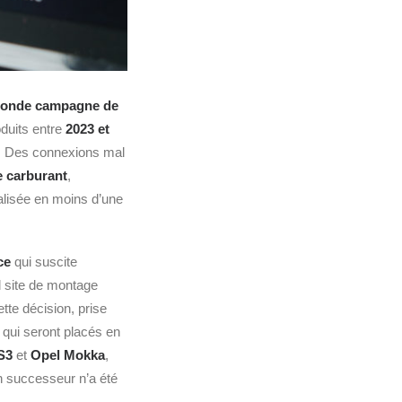
onde campagne de
duits entre
2023 et
. Des connexions mal
e carburant
,
réalisée en moins d’une
ce
qui suscite
d site de montage
ette décision, prise
, qui seront placés en
S3
et
Opel Mokka
,
n successeur n’a été