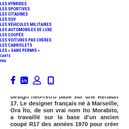
LES HYBRIDES
FR
LES SPORTIVES
LES CITADINES
LES SUV
LES VÉHICULES MILITAIRES
LES AUTOMOBILES DE LUXE
LES COUPÉS
LES VOITURES PAS CHÈRES
LES CABRIOLETS
LES « SANS PERMIS »
CARTE
PRO
Renault présentera, aux visiteurs du
Mondial de L’Auto 2024 (du 14 au 20
octobre 2024), un concept-car au
design néo-rétro basé sur une Renault
17. Le designer français né à Marseille,
Ora Ïto, de son vrai nom Ito Morabito,
a travaillé sur la base d’un ancien
coupé R17 des années 1970 pour créer