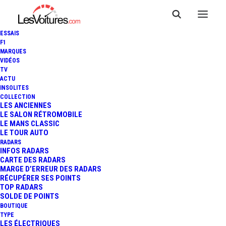
ESSAIS
F1
MARQUES
VIDÉOS
TV
RENAULT R17 ELECTRIC
ACTU
INSOLITES
RESTOMOD : CONCEPT-CAR
COLLECTION
LES ANCIENNES
LE SALON RÉTROMOBILE
NÉO-RÉTRO POUR LE
LE MANS CLASSIC
LE TOUR AUTO
MONDIAL DE L'AUTO
RADARS
INFOS RADARS
CARTE DES RADARS
MARGE D’ERREUR DES RADARS
RÉCUPÉRER SES POINTS
5 Minutes
|
5 septembre 2024
TOP RADARS
SOLDE DE POINTS
BOUTIQUE
TYPE
LES ÉLECTRIQUES