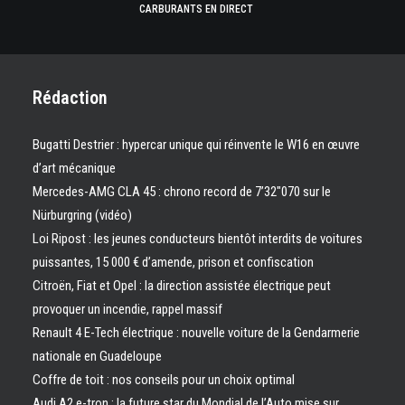
CARBURANTS EN DIRECT
Rédaction
Bugatti Destrier : hypercar unique qui réinvente le W16 en œuvre
d’art mécanique
Mercedes-AMG CLA 45 : chrono record de 7’32″070 sur le
Nürburgring (vidéo)
Loi Ripost : les jeunes conducteurs bientôt interdits de voitures
puissantes, 15 000 € d’amende, prison et confiscation
Citroën, Fiat et Opel : la direction assistée électrique peut
provoquer un incendie, rappel massif
Renault 4 E-Tech électrique : nouvelle voiture de la Gendarmerie
nationale en Guadeloupe
Coffre de toit : nos conseils pour un choix optimal
Audi A2 e-tron : la future star du Mondial de l’Auto mise sur