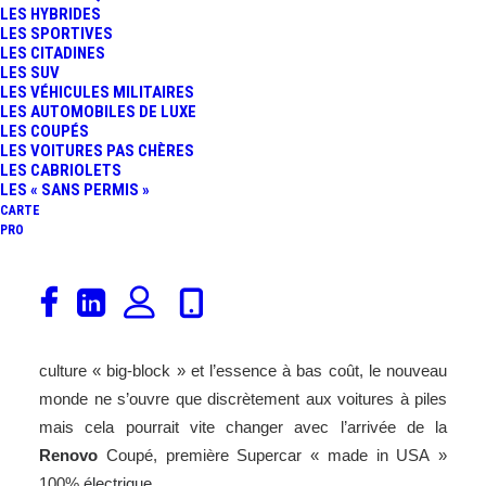
LES HYBRIDES
FR
LES SPORTIVES
LES CITADINES
LES SUV
LES VÉHICULES MILITAIRES
LES AUTOMOBILES DE LUXE
LES COUPÉS
LES VOITURES PAS CHÈRES
LES CABRIOLETS
LES « SANS PERMIS »
CARTE
PRO
Les constructeurs automobiles américains sont plutôt
discrets dans le domaine des véhicules électriques. Avec
des routes et autoroutes qui n’en finissent pas, leur
culture « big-block » et l’essence à bas coût, le nouveau
monde ne s’ouvre que discrètement aux voitures à piles
mais cela pourrait vite changer avec l’arrivée de la
Renovo
Coupé, première Supercar « made in USA »
100%
électrique
.