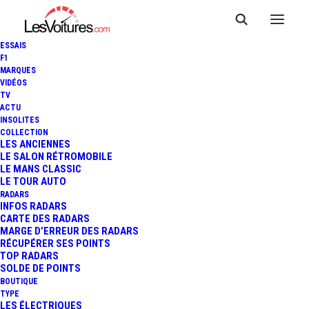
ESSAIS
F1
MARQUES
VIDÉOS
TV
RENOVO COUPÉ : LA
ACTU
INSOLITES
NOUVELLE SUPERCAR
COLLECTION
LES ANCIENNES
LE SALON RÉTROMOBILE
ÉLECTRIQUE AU DESIGN
LE MANS CLASSIC
LE TOUR AUTO
VINTAGE...
RADARS
INFOS RADARS
CARTE DES RADARS
MARGE D’ERREUR DES RADARS
RÉCUPÉRER SES POINTS
2 Minutes
|
3 septembre 2014
TOP RADARS
SOLDE DE POINTS
BOUTIQUE
TYPE
LES ÉLECTRIQUES