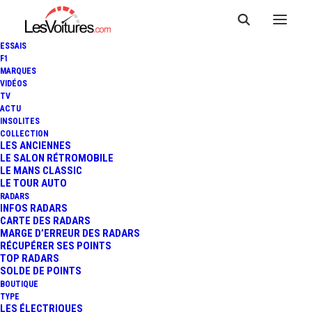
ESSAIS
F1
MARQUES
VIDÉOS
TV
ACTU
INSOLITES
VIDÉO : LE 3ÈME TRAILER DE
COLLECTION
LES ANCIENNES
LE SALON RÉTROMOBILE
RUSH !
LE MANS CLASSIC
LE TOUR AUTO
RADARS
INFOS RADARS
1 Minute
|
19 juillet 2013
CARTE DES RADARS
MARGE D’ERREUR DES RADARS
RÉCUPÉRER SES POINTS
TOP RADARS
SOLDE DE POINTS
BOUTIQUE
FR
TYPE
LES ÉLECTRIQUES