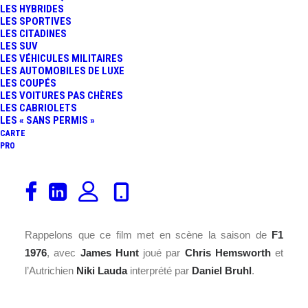
LES HYBRIDES
LES SPORTIVES
LES CITADINES
LES SUV
LES VÉHICULES MILITAIRES
LES AUTOMOBILES DE LUXE
LES COUPÉS
LES VOITURES PAS CHÈRES
LES CABRIOLETS
LES « SANS PERMIS »
CARTE
PRO
Le
film Rush
sortira dans nos salles obscures le 25
septembre. Afin de faire monter la pression, la production
et Ron Howard nous proposent un troisième « trailer ».
Rappelons que ce film met en scène la saison de
F1
1976
, avec
James Hunt
joué par
Chris Hemsworth
et
l’Autrichien
Niki Lauda
interprété par
Daniel Bruhl
.