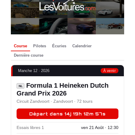
Course
Pilotes
Écuries
Calendrier
Dernière course
Manche 12 · 2026
À venir
Formula 1 Heineken Dutch
NL
Grand Prix 2026
Circuit Zandvoort · Zandvoort · 72 tours
Départ dans 14j 19h 12m 57s
Essais libres 1
ven 21 Août · 12:30