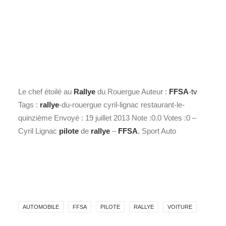
Le chef étoilé au
Rallye
du Rouergue Auteur :
FFSA
-
tv
Tags :
rallye
-du-rouergue cyril-lignac restaurant-le-
quinzième Envoyé : 19 juillet 2013 Note :0.0 Votes :0 –
Cyril Lignac
pilote
de
rallye
–
FFSA
, Sport Auto
AUTOMOBILE
FFSA
PILOTE
RALLYE
VOITURE