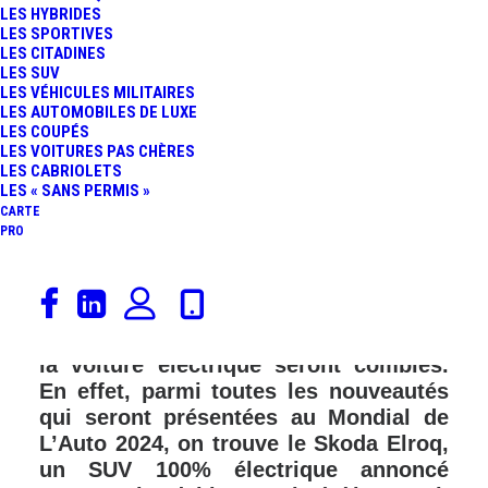
LES HYBRIDES
LES SPORTIVES
LES CITADINES
LES SUV
LES VÉHICULES MILITAIRES
LES AUTOMOBILES DE LUXE
LES COUPÉS
LES VOITURES PAS CHÈRES
LES CABRIOLETS
LES « SANS PERMIS »
CARTE
PRO
Dans quelques jours, à Paris Expo
Porte de Versailles, celle et ceux qui se
demandent s’il est temps de passer à
la voiture électrique seront comblés.
En effet, parmi toutes les nouveautés
qui seront présentées au Mondial de
L’Auto 2024, on trouve le Skoda Elroq,
un SUV 100% électrique annoncé