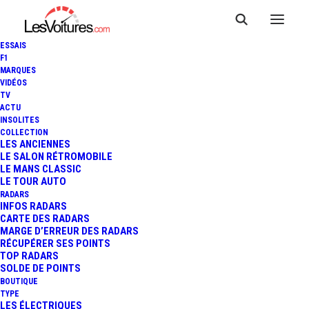
ESSAIS
F1
MARQUES
VIDÉOS
TV
ACTU
SKODA ELROQ : À PARTIR DE
INSOLITES
COLLECTION
33 300 € ET JUSQU’À 579 KM
LES ANCIENNES
LE SALON RÉTROMOBILE
LE MANS CLASSIC
D’AUTONOMIE
LE TOUR AUTO
RADARS
INFOS RADARS
CARTE DES RADARS
5 Minutes
|
3 octobre 2024
MARGE D’ERREUR DES RADARS
RÉCUPÉRER SES POINTS
TOP RADARS
SOLDE DE POINTS
BOUTIQUE
TYPE
LES ÉLECTRIQUES
FR