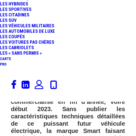
LES HYBRIDES
LES SPORTIVES
LES CITADINES
LES SUV
LES VÉHICULES MILITAIRES
LES AUTOMOBILES DE LUXE
LES COUPÉS
LES VOITURES PAS CHÈRES
LES CABRIOLETS
LES « SANS PERMIS »
CARTE
PRO
Smart dévoile le #1 Brabus, une
déclinaison sportive de son nouveau
SUV 100% électrique qui sera
commercialisé en fin d’année, voire
début 2023. Sans publier les
caractéristiques techniques détaillées
de ce puissant futur véhicule
électrique, la marque Smart faisant