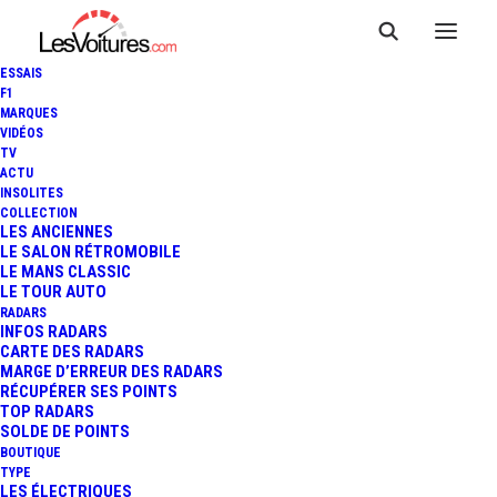
ESSAIS
F1
MARQUES
VIDÉOS
TV
ACTU
INSOLITES
SMART #1 BRABUS : SUV
COLLECTION
LES ANCIENNES
LE SALON RÉTROMOBILE
ÉLECTRIQUE ET SPORTIF
LE MANS CLASSIC
LE TOUR AUTO
RADARS
INFOS RADARS
4 Minutes
|
16 août 2022
CARTE DES RADARS
MARGE D’ERREUR DES RADARS
RÉCUPÉRER SES POINTS
TOP RADARS
SOLDE DE POINTS
BOUTIQUE
FR
TYPE
LES ÉLECTRIQUES