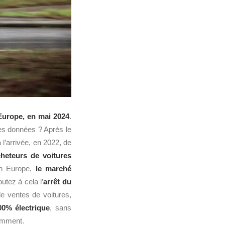
Europe, en mai 2024
.
s données ? Après le
’arrivée, en 2022, de
cheteurs de voitures
en Europe,
le marché
outez à cela l’
arrêt du
de ventes de voitures,
00% électrique
, sans
demment.