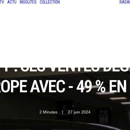
TV
ACTU
INSOLITES
COLLECTION
RADA
LES ANCIENNES
LE SALON RÉTROMOBILE
LE MANS CLASSIC
LE TOUR AUTO
Y : SES VENTES DÉ
OPE AVEC - 49 % EN
2 Minutes
|
27 juin 2024