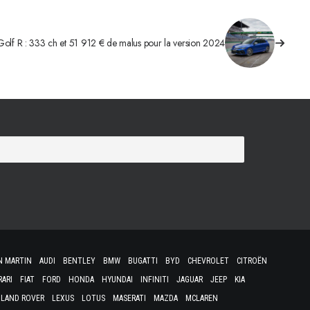
olf R : 333 ch et 51 912 € de malus pour la version 2024
N MARTIN
AUDI
BENTLEY
BMW
BUGATTI
BYD
CHEVROLET
CITROËN
RARI
FIAT
FORD
HONDA
HYUNDAI
INFINITI
JAGUAR
JEEP
KIA
LAND ROVER
LEXUS
LOTUS
MASERATI
MAZDA
MCLAREN