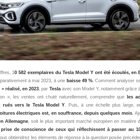
ffres, 1
0 582 exemplaires du Tesla Model Y ont été écoulés, en 
parativement à mai 2023, à une
baisse 49 %
. Comment analyser se
» réalisé, en 2023
, par
Tesla
avec son Model Y, notamment grâce à l
sion », les ventes ont chuté naturellement, comprendre que
les a
nt rués vers le Tesla Model Y
. Puis, à une échelle plus large, 
oitures électriques est, en souffrance, depuis quelques mois
. Aj
en Allemagne
, soit le plus important marché européen en matière 
e
prise de conscience de ceux qui réflechissent à passer au 1
t vous obtiendrez les éléments de réponse à la question posée précé