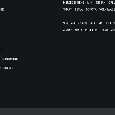
MERCEDES-BENZ
MINI
NISSAN
OPEL
SSIC
SMART
TESLA
TOYOTA
VOLKSWAG
SIMULATEUR CARTE GRISE
MAQUETTES 
AIRBAG TAKATA
PURETECH
CARBURAN
GE
E ÉCONOMIQUE
NDUSTRIEL