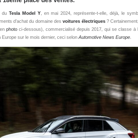
a 18ème place des ventes.
s du
Tesla
Model Y
, en mai 2024, représente-t-elle, déjà, le sy
ments d’achat du domaine des
voitures électriques
? Certainement, 
en
photo
ci-dessous), commercialisé depuis 2017, qui se classe à 
n Europe sur le mois dernier, ceci selon
Automotive News Europe
.