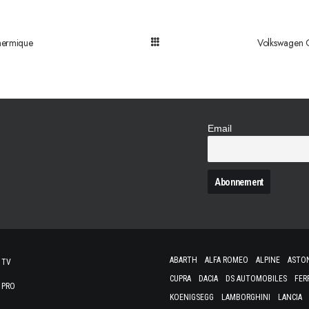
hermique
Volkswagen G
Email
N
ABARTH
ALFA ROMEO
ALPINE
ASTO
 TV
CUPRA
DACIA
DS AUTOMOBILES
FER
 PRO
KOENIGSEGG
LAMBORGHINI
LANCIA