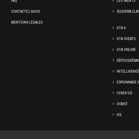
FAQ
LES YACHTS
CONTACTEZ-NOUS
SCUDERIA CLA
MENTIONS LÉGALES
GTA 6
GTA CHEATS
GTA ONLINE
DÉPOUSSIÉRA
INTELLIGENC
ESPIONNAGE I
CYBER ICS
OCMST
ICS