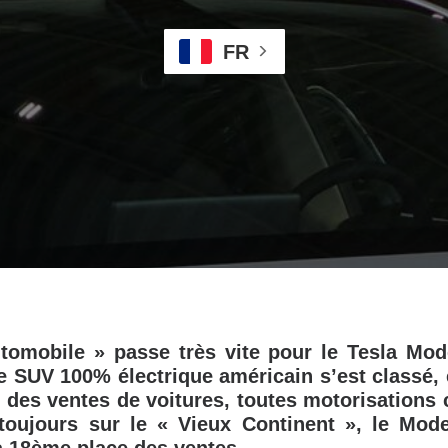
FR
tomobile » passe très vite pour le Tesla Mode
le SUV 100% électrique américain s’est classé, 
 des ventes de voitures, toutes motorisations
 toujours sur le « Vieux Continent », le Mode