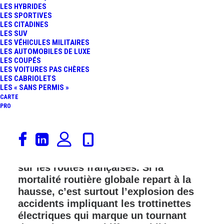
LES HYBRIDES
FR
LES SPORTIVES
LES CITADINES
LES SUV
LES VÉHICULES MILITAIRES
LES AUTOMOBILES DE LUXE
LES COUPÉS
LES VOITURES PAS CHÈRES
LES CABRIOLETS
LES « SANS PERMIS »
CARTE
PRO
La Sécurité routière a annoncé le
vendredi 30 janvier 2026 une
dégradation inquiétante de la situation
sur les routes françaises. Si la
mortalité routière globale repart à la
hausse, c’est surtout l’explosion des
accidents impliquant les trottinettes
électriques qui marque un tournant