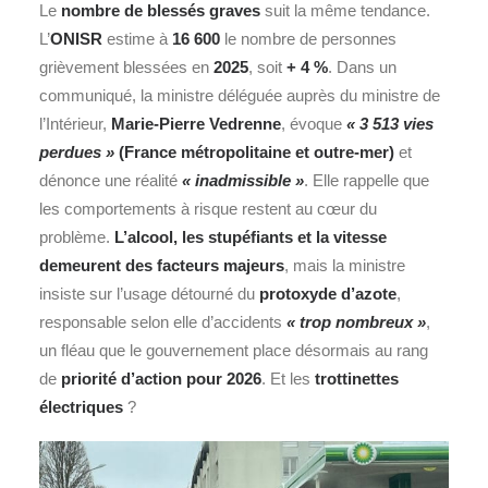
Le
nombre de blessés graves
suit la même tendance.
L’
ONISR
estime à
16 600
le nombre de personnes
grièvement blessées en
2025
, soit
+ 4 %
. Dans un
communiqué, la ministre déléguée auprès du ministre de
l’Intérieur,
Marie-Pierre Vedrenne
, évoque
« 3 513 vies
perdues »
(France métropolitaine et outre-mer)
et
dénonce une réalité
« inadmissible »
. Elle rappelle que
les comportements à risque restent au cœur du
problème.
L’alcool, les stupéfiants et la vitesse
demeurent des facteurs majeurs
, mais la ministre
insiste sur l’usage détourné du
protoxyde d’azote
,
responsable selon elle d’accidents
« trop nombreux »
,
un fléau que le gouvernement place désormais au rang
de
priorité d’action pour 2026
. Et les
trottinettes
électriques
?