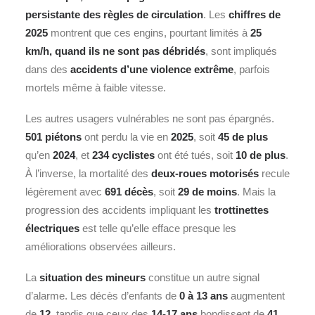
persistante des règles de circulation
. Les
chiffres de
2025
montrent que ces engins, pourtant limités à
25
km/h, quand ils ne sont pas débridés
, sont impliqués
dans des
accidents d’une violence extrême
, parfois
mortels même à faible vitesse.
Les autres usagers vulnérables ne sont pas épargnés.
501 piétons
ont perdu la vie en
2025
, soit
45 de plus
qu’en
2024
, et
234 cyclistes
ont été tués, soit
10 de plus
.
À l’inverse, la mortalité des
deux-roues motorisés
recule
légèrement avec
691 décès
, soit
29 de moins
. Mais la
progression des accidents impliquant les
trottinettes
électriques
est telle qu’elle efface presque les
améliorations observées ailleurs.
La
situation des mineurs
constitue un autre signal
d’alarme. Les décès d’enfants de
0 à 13 ans
augmentent
de
12
, tandis que ceux des
14-17 ans
bondissent de
41
.