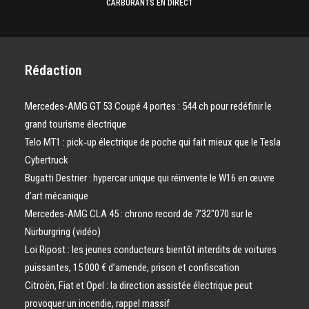
CARBURANTS EN DIRECT
Rédaction
Mercedes-AMG GT 53 Coupé 4 portes : 544 ch pour redéfinir le
grand tourisme électrique
Telo MT1 : pick‑up électrique de poche qui fait mieux que le Tesla
Cybertruck
Bugatti Destrier : hypercar unique qui réinvente le W16 en œuvre
d’art mécanique
Mercedes-AMG CLA 45 : chrono record de 7’32″070 sur le
Nürburgring (vidéo)
Loi Ripost : les jeunes conducteurs bientôt interdits de voitures
puissantes, 15 000 € d’amende, prison et confiscation
Citroën, Fiat et Opel : la direction assistée électrique peut
provoquer un incendie, rappel massif