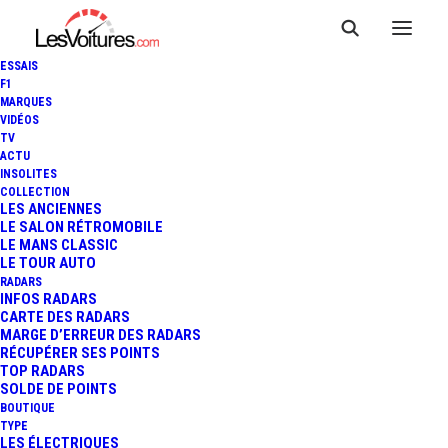
ESSAIS
F1
MARQUES
VIDÉOS
TV
TROTTINETTES
ACTU
INSOLITES
ÉLECTRIQUES : 80 MORTS EN
COLLECTION
LES ANCIENNES
LE SALON RÉTROMOBILE
2025, LA DÉRIVE MORTELLE
LE MANS CLASSIC
LE TOUR AUTO
DES NOUVELLES MOBILITÉS
RADARS
INFOS RADARS
CARTE DES RADARS
MARGE D’ERREUR DES RADARS
RÉCUPÉRER SES POINTS
6 Minutes
|
31 janvier 2026
TOP RADARS
SOLDE DE POINTS
BOUTIQUE
TYPE
LES ÉLECTRIQUES