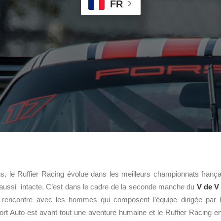
FR
s, le Ruffier Racing évolue dans les meilleurs championnats franç
 aussi intacte. C’est dans le cadre de la seconde manche du
V de V
rencontre avec les hommes qui composent l’équipe dirigée par l’
ort Auto est avant tout une aventure humaine et le Ruffier Racing en