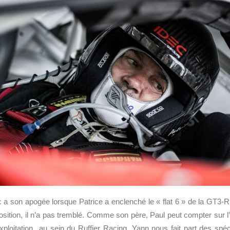
c a son apogée lorsque Patrice a enclenché le « flat 6 » de la GT3-
osition, il n’a pas tremblé. Comme son père, Paul peut compter sur l
Exploitation au sein du Ruffier Racing. Yann nous fait part des spéc