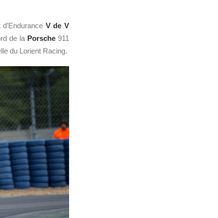
t d’Endurance
V de V
ord de la
Porsche
911
le du Lorient Racing.