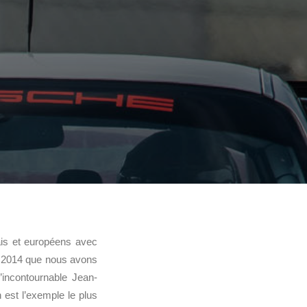
ais et européens avec
2014 que nous avons
incontournable Jean-
 est l’exemple le plus