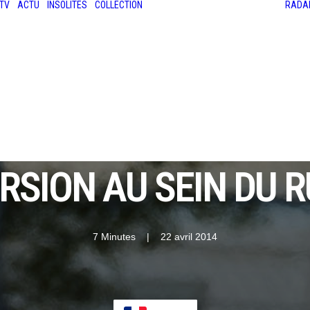
TV
ACTU
INSOLITES
COLLECTION
RADA
LES ANCIENNES
LE SALON RÉTROMOBILE
LE MANS CLASSIC
LE TOUR AUTO
ERSION AU SEIN DU R
7 Minutes
|
22 avril 2014