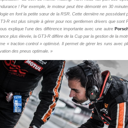
Endurance ! Par exemple, le moteur peut être démonté en 30 minut
ogie en font la petite
sœur
de la RSR. Cette dernière ne possédant pa
T3-R est plus simple à gérer pour nos gentlemen drivers que sont Pa
 nous explique l’une des différence importante avec une autre
Porsc
nce plus élevée, la GT3-R diffère de la Cup par la gestion de la motri
« traction control » optimisé. Il permet de gérer les runs avec plu
rvation des pneus optimale. »