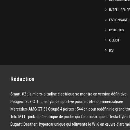
INTELLIGENC
ESPIONNAGE I
CYBER ICS
OCMST
ICS
Rédaction
Smart #2 : la micro-citadine électrique se montre en version définitive
Peugeot 308 GTI : une hybride sportive pourrait être commercialisée
Mercedes-AMG GT 53 Coupé 4 portes : 544 ch pour redéfinir le grand to
Telo MT1 : pick‑up électrique de poche qui fait mieux que le Tesla Cyber
Bugatti Destrier : hypercar unique qui réinvente le W16 en œuvre d’art m