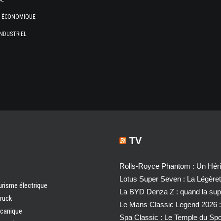
E ÉCONOMIQUE
NDUSTRIEL
TV
Rolls-Royce Phantom : Un Héri
Lotus Super Seven : La Légère
urisme électrique
La BYD Denza Z : quand la super
truck
Le Mans Classic Legend 2026 :
écanique
Spa Classic : Le Temple du Sp