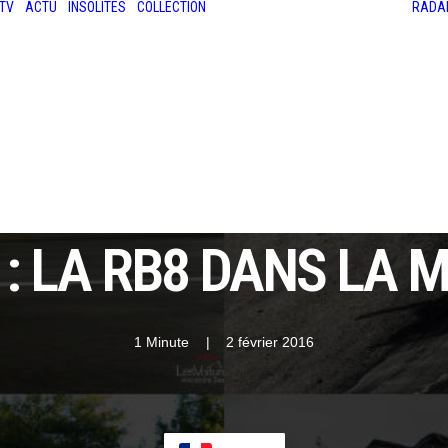
TV
ACTU
INSOLITES
COLLECTION
RADA
LES ANCIENNES
LE SALON RÉTROMOBILE
LE MANS CLASSIC
LE TOUR AUTO
 : LA RB8 DANS LA M
1 Minute
|
2 février 2016