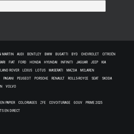
N MARTIN
AUDI
BENTLEY
BMW
BUGATTI
BYD
CHEVROLET
CITROËN
RARI
FIAT
FORD
HONDA
HYUNDAI
INFINITI
JAGUAR
JEEP
KIA
LAND ROVER
LEXUS
LOTUS
MASERATI
MAZDA
MCLAREN
PAGANI
PEUGEOT
PORSCHE
RENAULT
ROLLS-ROYCE
SEAT
SKODA
EN
VOLVO
EN PAPIER
COLORIAGES
ZFE
COVOITURAGE
GOUV
PRIME 2025
TS EN DIRECT