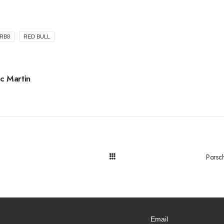
RB8
RED BULL
c Martin
Porsch
Email