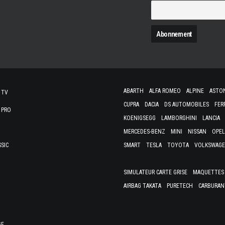
N
ABARTH
ALFA ROMEO
ALPINE
ASTO
 TV
CUPRA
DACIA
DS AUTOMOBILES
FER
 PRO
KOENIGSEGG
LAMBORGHINI
LANCIA
MERCEDES-BENZ
MINI
NISSAN
OPEL
SSIC
SMART
TESLA
TOYOTA
VOLKSWAG
SIMULATEUR CARTE GRISE
MAQUETTES 
AIRBAG TAKATA
PURETECH
CARBURAN
GE