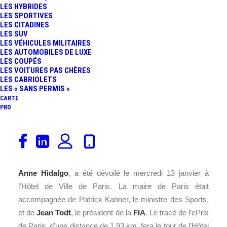
LES HYBRIDES
LES SPORTIVES
LES CITADINES
LES SUV
LES VÉHICULES MILITAIRES
LES AUTOMOBILES DE LUXE
LES COUPÉS
LES VOITURES PAS CHÈRES
LES CABRIOLETS
LES « SANS PERMIS »
CARTE
PRO
Le 23 avril prochain,
Paris
sera le théâtre de la 7ème
manche du championnat de
Formula E
2015/2016 ! Le
tracé de l’ePrix, que tous les parisiens attendent, même
Anne Hidalgo
, a été dévoilé le mercredi 13 janvier à
l’Hôtel de Ville de Paris. La maire de Paris était
accompagnée de Patrick Kanner, le ministre des Sports,
et de
Jean Todt
, le président de la
FIA
. Le tracé de l’ePrix
de Paris, d’une distance de 1,93 km, fera le tour de l’Hôtel