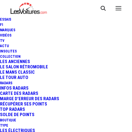
ESSAIS
F1
MARQUES
VIDÉOS
TV
ACTU
INSOLITES
VIDÉO : LE TRACÉ DE L'EPRIX
COLLECTION
LES ANCIENNES
LE SALON RÉTROMOBILE
DE PARIS DÉVOILÉ !
LE MANS CLASSIC
LE TOUR AUTO
RADARS
INFOS RADARS
1 Minute
|
13 janvier 2016
CARTE DES RADARS
MARGE D’ERREUR DES RADARS
RÉCUPÉRER SES POINTS
TOP RADARS
SOLDE DE POINTS
BOUTIQUE
FR
TYPE
LES ÉLECTRIQUES