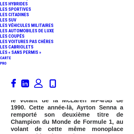
LES HYBRIDES
FR
LES SPORTIVES
LES CITADINES
LES SUV
LES VÉHICULES MILITAIRES
LES AUTOMOBILES DE LUXE
LES COUPÉS
LES VOITURES PAS CHÈRES
LES CABRIOLETS
LES « SANS PERMIS »
CARTE
PRO
Magique comme « Magic Senna ». Le
week-end dernier, dans le cadre du GP
du Brésil 2024, Lewis Hamilton a pris
le volant de la McLaren MP4/5B de
1990. Cette année-là, Ayrton Senna a
remporté son deuxième titre de
Champion du Monde de Formule 1, au
volant de cette même monoplace