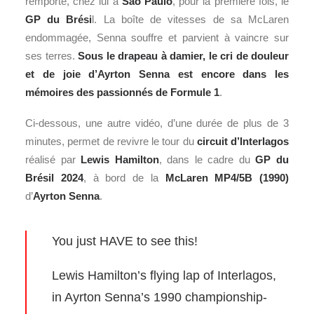
remporte, chez lui à
São Paulo
, pour la première fois, le
GP du Brési
l. La boîte de vitesses de sa McLaren
endommagée, Senna souffre et parvient à vaincre sur
ses terres.
Sous le drapeau à damier, le cri de douleur
et de joie d’Ayrton Senna est encore dans les
mémoires des passionnés de Formule 1
.
Ci-dessous, une autre vidéo, d’une durée de plus de 3
minutes, permet de revivre le tour du
circuit d’Interlagos
réalisé par
Lewis Hamilton
, dans le cadre du
GP du
Brésil 2024
, à bord de la
McLaren MP4/5B (1990)
d’
Ayrton Senna
.
You just HAVE to see this!
Lewis Hamilton’s flying lap of Interlagos,
in Ayrton Senna’s 1990 championship-