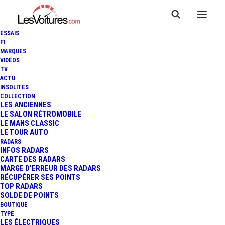
ESSAIS
F1
MARQUES
VIDÉOS
TV
VIDÉOS : LEWIS HAMILTON
ACTU
INSOLITES
AU VOLANT DE LA MP4/5B
COLLECTION
LES ANCIENNES
LE SALON RÉTROMOBILE
D'AYRTON SENNA À
LE MANS CLASSIC
LE TOUR AUTO
INTERLAGOS
RADARS
INFOS RADARS
CARTE DES RADARS
MARGE D’ERREUR DES RADARS
RÉCUPÉRER SES POINTS
3 Minutes
|
5 novembre 2024
TOP RADARS
SOLDE DE POINTS
BOUTIQUE
TYPE
LES ÉLECTRIQUES