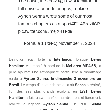
The noise, the crowd
@LewisHamilton
at
full noise around Interlagos, a place
Ayrton Senna wrote some of our most
famous chapters as a sport
#F1
#BrazilGP
pic.twitter.com/JmejX4TFd9
— Formula 1 (@
F1
)
November 3, 2024
L’émotion était forte à
Interlagos
, lorsque
Lewis
Hamilton
est monté à bord de la
McLaren MP4/5B
, la
pluie ajoutant une atmosphère particulière à l’hommage
rendu à
Ayrton Senna
,
le dimanche 3 novembre au
Brésil
. Le temps d’un tour de piste, là où
Senna
a réalisé,
l’un des ses plus grands exploits, en
1991
,
Lewis
Hamilton
a fait, à sa manière, humblement et fièrement,
revivre la légende
Ayrton Senna
. En
1991
,
Senna