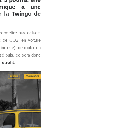
 5 pourra, elle
ermique à une
r la Twingo de
ermettre aux actuels
s de CO2, en voiture
 incluse), de rouler en
é puis, ce sera donc
e
rétrofit
.