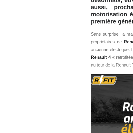
désormais, êtr
aussi, proch
motorisation 
première génér
Sans surprise, la m
propriétaires de
Rena
ancienne électrique. D
Renault 4
« rétrofité
au tour de la Renault