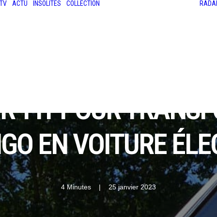
TV
ACTU
INSOLITES
COLLECTION
RADA
LES ANCIENNES
LE SALON RÉTROMOBILE
LE MANS CLASSIC
LE TOUR AUTO
T R-FIT POUR TRANSF
NGO EN VOITURE ÉLE
4 Minutes
|
25 janvier 2023