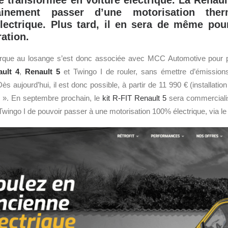
e transformée en voiture électrique. La Renault
ainement passer d’une motorisation th
électrique. Plus tard, il en sera de même pou
ation.
arque au losange s’est donc associée avec MCC Automotive pour p
ult 4
,
Renault 5
et Twingo I de rouler, sans émettre d’émission
ès aujourd’hui, il est donc possible, à partir de 11 990 € (installation
e ». En septembre prochain, le
kit R-FIT Renault 5
sera commercialis
 Twingo I de pouvoir passer à une motorisation 100% électrique, via l