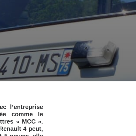
ec l’entreprise
érée comme le
ettres « MCC ».
enault 4 peut,