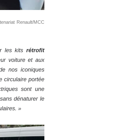
rtenariat Renault/MCC
r les kits
rétrofit
ur voiture et aux
 de nos iconiques
circulaire portée
triques sont une
, sans dénaturer le
laires. »