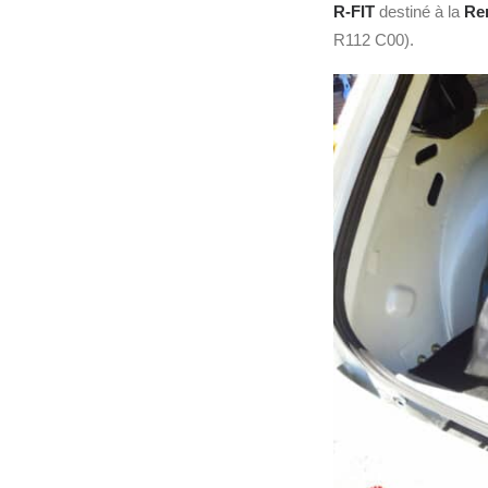
R-FIT
destiné à la
Ren
R112 C00).