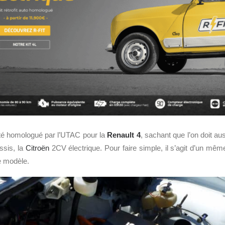
é homologué par l’UTAC pour la
Renault 4
, sachant que l’on doit 
ssis, la
Citroën
2CV électrique. Pour faire simple, il s’agit d’un même
e modèle.