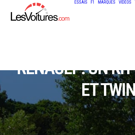
ESSAIS
F1
MARQUES
VIDÉOS
RENAULT : UN KI
ET TWI