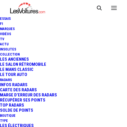
ESSAIS
F1
MARQUES
VIDÉOS
TV
VOITURES D'OCCASION : LE
ACTU
INSOLITES
DISTRIBUTEUR
COLLECTION
LES ANCIENNES
LE SALON RÉTROMOBILE
AUTOMATIQUE DÉBARQUE
LE MANS CLASSIC
LE TOUR AUTO
AUX ETATS-UNIS (VIDÉO)
RADARS
INFOS RADARS
CARTE DES RADARS
MARGE D’ERREUR DES RADARS
RÉCUPÉRER SES POINTS
1 Minute
|
22 décembre 2016
TOP RADARS
SOLDE DE POINTS
BOUTIQUE
TYPE
LES ÉLECTRIQUES