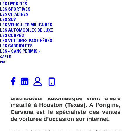
LES HYBRIDES
FR
LES SPORTIVES
LES CITADINES
LES SUV
LES VÉHICULES MILITAIRES
LES AUTOMOBILES DE LUXE
LES COUPÉS
LES VOITURES PAS CHÈRES
LES CABRIOLETS
LES « SANS PERMIS »
CARTE
PRO
L’entreprise américaine Carvana est en
passe de révolutionner le domaine des
voitures d’occasion. Leur second
distributeur automatique vient d’être
installé à Houston (Texas). A l’origine,
Carvana est le spécialiste des ventes
de voitures d’occasion sur internet.