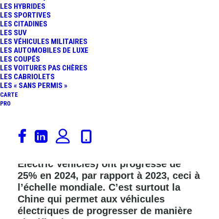
LES HYBRIDES
FR
LES SPORTIVES
LES CITADINES
LES SUV
LES VÉHICULES MILITAIRES
LES AUTOMOBILES DE LUXE
LES COUPÉS
LES VOITURES PAS CHÈRES
LES CABRIOLETS
LES « SANS PERMIS »
CARTE
PRO
D’après le très sérieux cabinet
britannique Rho Motion, les ventes de
voitures électriques (BEV : Battery
Electric Vehicles) ont progressé de
25% en 2024, par rapport à 2023, ceci à
l’échelle mondiale. C’est surtout la
Chine qui permet aux véhicules
électriques de progresser de manière