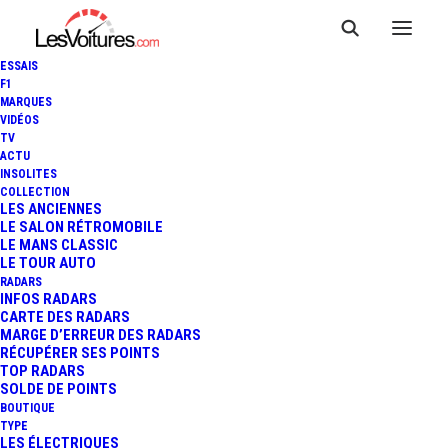
ESSAIS
F1
MARQUES
VIDÉOS
TV
VOITURES ÉLECTRIQUES :
ACTU
INSOLITES
LES VENTES MONDIALES EN
COLLECTION
LES ANCIENNES
LE SALON RÉTROMOBILE
HAUSSE EN 2024 (+ 25%),
LE MANS CLASSIC
LE TOUR AUTO
SAUF POUR L'EUROPE (-3%)
RADARS
INFOS RADARS
CARTE DES RADARS
MARGE D’ERREUR DES RADARS
RÉCUPÉRER SES POINTS
3 Minutes
|
14 janvier 2025
TOP RADARS
SOLDE DE POINTS
BOUTIQUE
TYPE
LES ÉLECTRIQUES