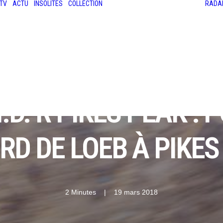
TV
ACTU
INSOLITES
COLLECTION
RADA
LES ANCIENNES
LE SALON RÉTROMOBILE
LE MANS CLASSIC
LE TOUR AUTO
D. R PIKES PEAK : 
RD DE LOEB À PIKES
2 Minutes
|
19 mars 2018