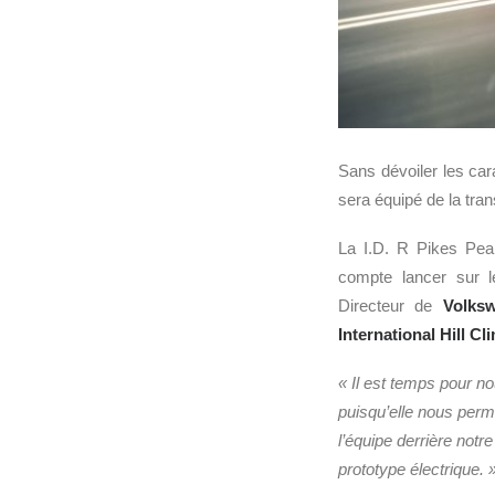
Sans dévoiler les car
sera équipé de la tran
La I.D. R Pikes Pea
compte lancer sur l
Directeur de
Volks
International Hill Cl
« Il est temps pour n
puisqu’elle nous perme
l’équipe derrière not
prototype électrique. 