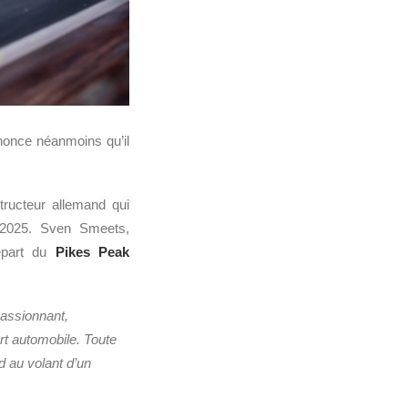
once néanmoins qu’il
ructeur allemand qui
i 2025. Sven Smeets,
épart du
Pikes Peak
passionnant,
rt automobile. Toute
d au volant d’un