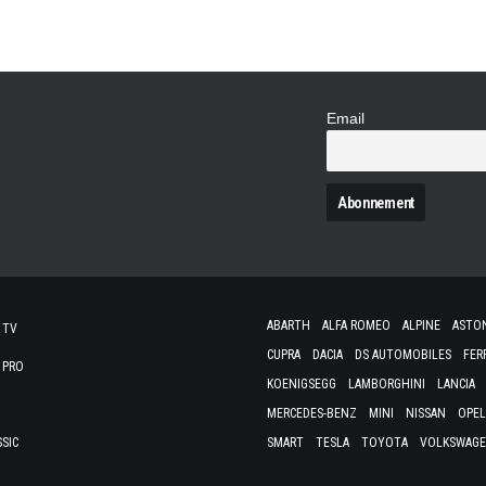
Email
N
ABARTH
ALFA ROMEO
ALPINE
ASTO
 TV
CUPRA
DACIA
DS AUTOMOBILES
FER
 PRO
KOENIGSEGG
LAMBORGHINI
LANCIA
MERCEDES-BENZ
MINI
NISSAN
OPEL
SSIC
SMART
TESLA
TOYOTA
VOLKSWAG