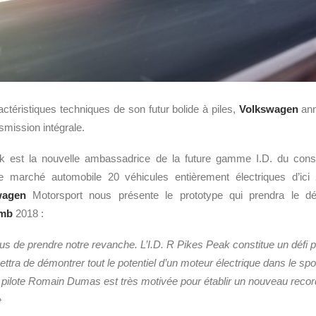
actéristiques techniques de son futur bolide à piles,
Volkswagen
ann
smission intégrale.
k est la nouvelle ambassadrice de la future gamme I.D. du const
e marché automobile 20 véhicules entièrement électriques d’ic
wagen
Motorsport nous présente le prototype qui prendra le d
imb
2018 :
ous de prendre notre revanche. L’I.D. R Pikes Peak constitue un défi 
ttra de démontrer tout le potentiel d’un moteur électrique dans le spo
re pilote Romain Dumas est très motivée pour établir un nouveau recor
»