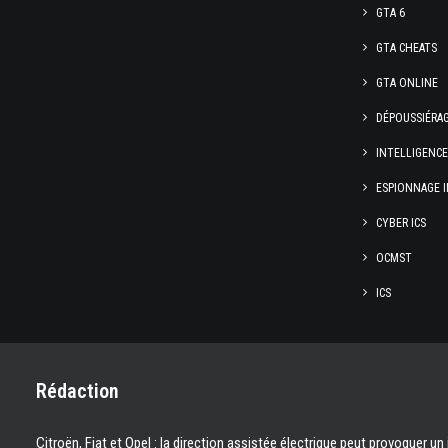
GTA 6
GTA CHEATS
GTA ONLINE
DÉPOUSSIÉRA
INTELLIGENC
ESPIONNAGE I
CYBER ICS
OCMST
ICS
Rédaction
Citroën, Fiat et Opel : la direction assistée électrique peut provoquer un