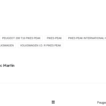
PEUGEOT 208 T16 PIKES PEAK
PIKES-PEAK
PIKES PEAK INTERNATIONAL H
LKSWAGEN
VOLKSWAGEN I.D. R PIKES PEAK
c Martin
Peugeo