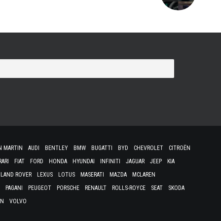
N MARTIN
AUDI
BENTLEY
BMW
BUGATTI
BYD
CHEVROLET
CITROËN
RARI
FIAT
FORD
HONDA
HYUNDAI
INFINITI
JAGUAR
JEEP
KIA
LAND ROVER
LEXUS
LOTUS
MASERATI
MAZDA
MCLAREN
PAGANI
PEUGEOT
PORSCHE
RENAULT
ROLLS-ROYCE
SEAT
SKODA
EN
VOLVO