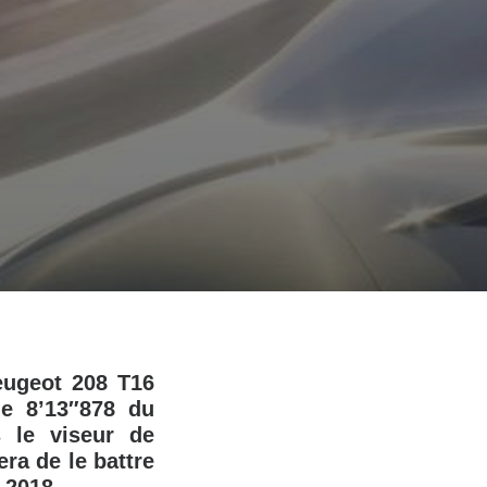
eugeot 208 T16
de 8’13″878 du
 le viseur de
ra de le battre