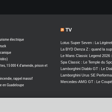
TV
urisme électrique
Lotus Super Seven : La Légère
truck
La BYD Denza Z : quand la super
écanique
Le Mans Classic Legend 2026 :
vidéo)
Spa Classic : Le Temple du Sp
ntes, 15 000 € d’amende, prison et
Lamborghini Diablo GT : Le Di
Lamborghini Urus SE Performa
 incendie, rappel massif
Mercedes-AMG GT : Le Coupé 
ale en Guadeloupe