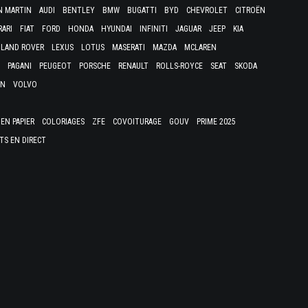
N MARTIN
AUDI
BENTLEY
BMW
BUGATTI
BYD
CHEVROLET
CITROËN
RARI
FIAT
FORD
HONDA
HYUNDAI
INFINITI
JAGUAR
JEEP
KIA
LAND ROVER
LEXUS
LOTUS
MASERATI
MAZDA
MCLAREN
PAGANI
PEUGEOT
PORSCHE
RENAULT
ROLLS-ROYCE
SEAT
SKODA
EN
VOLVO
EN PAPIER
COLORIAGES
ZFE
COVOITURAGE
GOUV
PRIME 2025
TS EN DIRECT