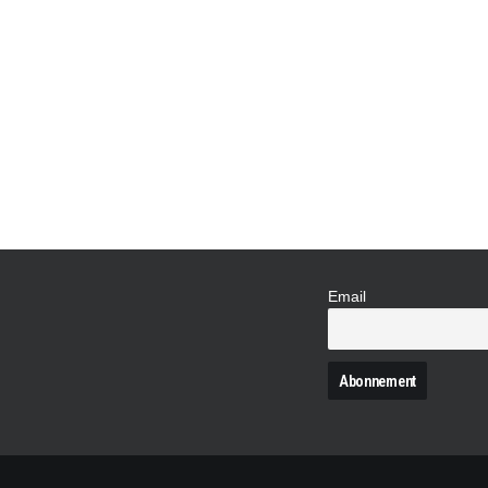
POUR BATTRE L
PIKES PEAK
Le record de Sébastien Loeb établi en 2013
danger. En effet, le chrono de 8'13"878 du
viseur de Volkswagen. C'est un autre frança
commandes de la Volkswagen I.D. R…
Email
N