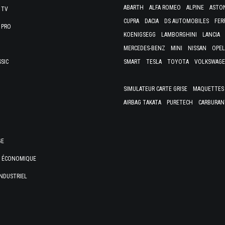
ABARTH
ALFA ROMEO
ALPINE
ASTO
 TV
CUPRA
DACIA
DS AUTOMOBILES
FER
 PRO
KOENIGSEGG
LAMBORGHINI
LANCIA
MERCEDES-BENZ
MINI
NISSAN
OPEL
SSIC
SMART
TESLA
TOYOTA
VOLKSWAG
SIMULATEUR CARTE GRISE
MAQUETTES 
AIRBAG TAKATA
PURETECH
CARBURAN
GE
E ÉCONOMIQUE
NDUSTRIEL