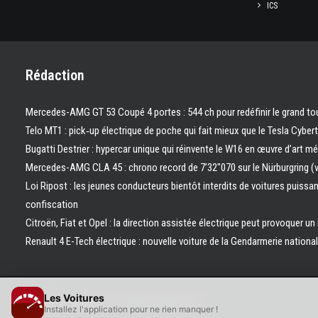
ICS
Rédaction
Mercedes-AMG GT 53 Coupé 4 portes : 544 ch pour redéfinir le grand to
Telo MT1 : pick‑up électrique de poche qui fait mieux que le Tesla Cyber
Bugatti Destrier : hypercar unique qui réinvente le W16 en œuvre d’art m
Mercedes-AMG CLA 45 : chrono record de 7’32″070 sur le Nürburgring (
Loi Ripost : les jeunes conducteurs bientôt interdits de voitures puissa
confiscation
Citroën, Fiat et Opel : la direction assistée électrique peut provoquer un
Renault 4 E-Tech électrique : nouvelle voiture de la Gendarmerie nation
Les Voitures
© 2026 Les Voitures. | Tous droits réservés.
Installez l'application pour ne rien manquer !