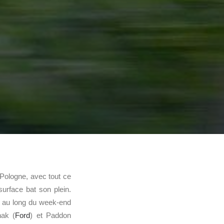
Pologne, avec tout ce
urface bat son plein.
t au long du week-end
nak (
Ford
) et Paddon