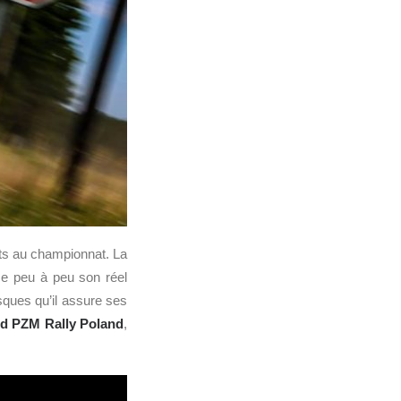
ts au championnat. La
e peu à peu son réel
isques qu’il assure ses
rd PZM Rally Poland
,