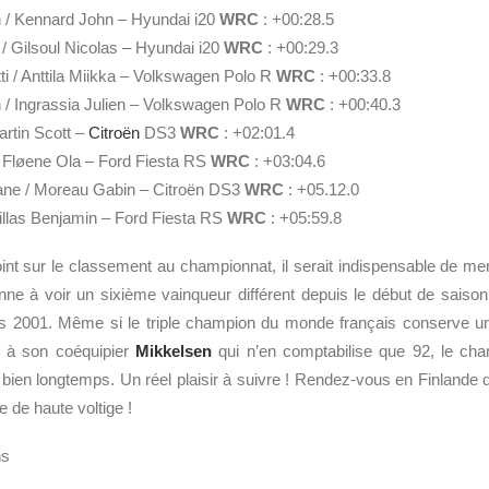
/ Kennard John – Hyundai i20
WRC
: +00:28.5
 / Gilsoul Nicolas – Hyundai i20
WRC
: +00:29.3
ti / Anttila Miikka – Volkswagen Polo R
WRC
: +00:33.8
 / Ingrassia Julien – Volkswagen Polo R
WRC
: +00:40.3
artin Scott –
Citroën
DS3
WRC
: +02:01.4
 Fløene Ola – Ford Fiesta RS
WRC
: +03:04.6
ane / Moreau Gabin – Citroën DS3
WRC
: +05.12.0
eillas Benjamin – Ford Fiesta RS
WRC
: +05:59.8
int sur le classement au championnat, il serait indispensable de m
e à voir un sixième vainqueur différent depuis le début de saison.
uis 2001. Même si le triple champion du monde français conserve u
e à son coéquipier
Mikkelsen
qui n’en comptabilise que 92, le cha
 bien longtemps. Un réel plaisir à suivre ! Rendez-vous en Finlande du
de haute voltige !
ns