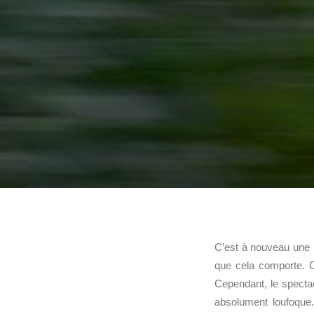
C’est à nouveau une 
que cela comporte. C
Cependant, le specta
absolument loufoque