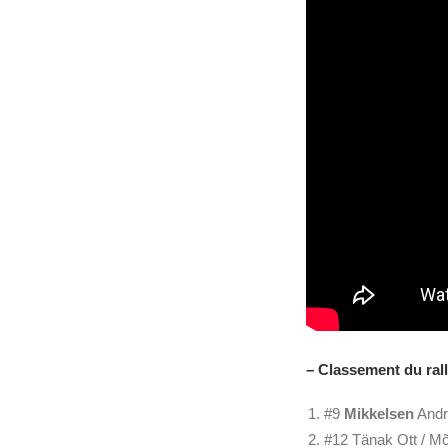
– Classement du ral
#9
Mikkelsen
Andr
#12 Tänak Ott / M