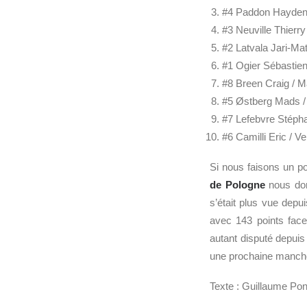
#4 Paddon Hayden 
#3 Neuville Thierry
#2 Latvala Jari-Mat
#1 Ogier Sébastien
#8 Breen Craig / M
#5 Østberg Mads /
#7 Lefebvre Stéph
#6 Camilli Eric / V
Si nous faisons un po
de Pologne
nous donn
s’était plus vue dep
avec 143 points fac
autant disputé depuis
une prochaine manche 
Texte : Guillaume Po