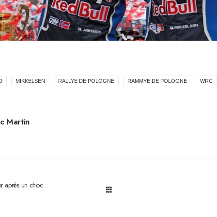
D
MIKKELSEN
RALLYE DE POLOGNE
RAMMYE DE POLOGNE
WRC
c Martin
ur après un choc