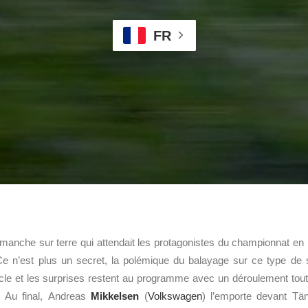
FR
manche sur terre qui attendait les protagonistes du championnat en 
e n’est plus un secret, la polémique du balayage sur ce type de s
cle et les surprises restent au programme avec un déroulement tou
. Au final, Andreas
Mikkelsen
(
Volkswagen
) l’emporte devant Tä