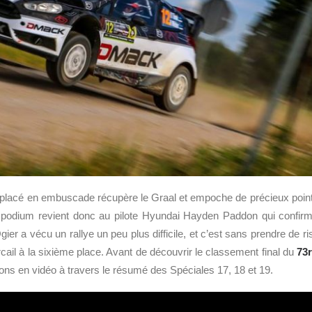
 placé en embuscade récupère le Graal et empoche de précieux poin
 podium revient donc au pilote Hyundai Hayden Paddon qui confirm
gier a vécu un rallye un peu plus difficile, et c’est sans prendre de r
rcail à la sixième place. Avant de découvrir le classement final du
73
ions en vidéo à travers le résumé des Spéciales 17, 18 et 19.