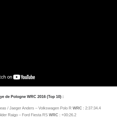
lye de Pologne WRC 2016 (Top 10) :
eas / Jaeger Anders – Volkswagen Polo R
WRC
: 2:37:34.4
õlder Raigo – Ford Fiesta RS
WRC
: +00:26.2