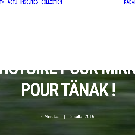
TV
ACTU
INSOLITES
COLLECTION
RADA
LES ANCIENNES
LE SALON RÉTROMOBILE
LE MANS CLASSIC
LE TOUR AUTO
VICTOIRE POUR MIK
POUR TÄNAK !
4 Minutes
|
3 juillet 2016