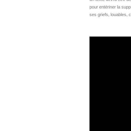
pour entériner la sup
ses griefs, louables, 