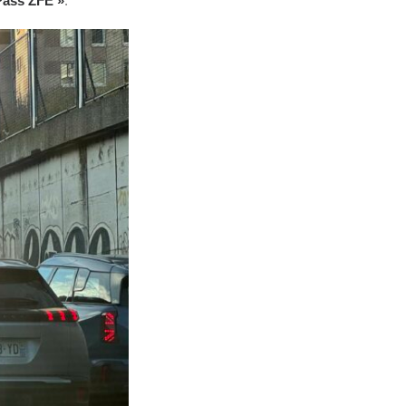
Pass ZFE »
.