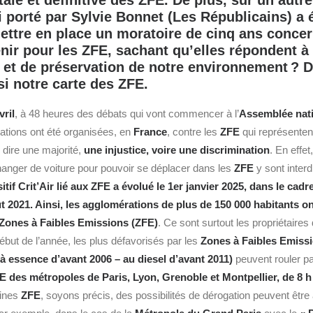
tale et définitive des ZFE. De plus, sur un autre
oi porté par Sylvie Bonnet (Les Républicains) a
ttre en place un moratoire de cinq ans concer
enir pour les ZFE, sachant qu’elles répondent à
 et de préservation de notre environnement ? Da
i notre carte des ZFE.
ril
, à 48 heures des débats qui vont commencer à l’
Assemblée nat
tions ont été organisées, en
France
, contre les
ZFE
qui représenten
 dire une majorité,
une injustice, voire une discrimination
. En effet
anger de voiture pour pouvoir se déplacer dans les
ZFE
y sont interdi
itif Crit’Air lié aux ZFE a évolué le 1er janvier 2025, dans le cadre
t 2021. Ainsi, les agglomérations de plus de 150 000 habitants on
 Zones à Faibles Emissions (ZFE)
. Ce sont surtout les propriétaires
ébut de l’année, les plus défavorisés par les
Zones à Faibles Emiss
(à essence d’avant 2006 – au diesel d’avant 2011)
peuvent rouler p
E des métropoles de
Paris
, Lyon, Grenoble et Montpellier, de 8 h
aines
ZFE
, soyons précis, des possibilités de dérogation peuvent êtr