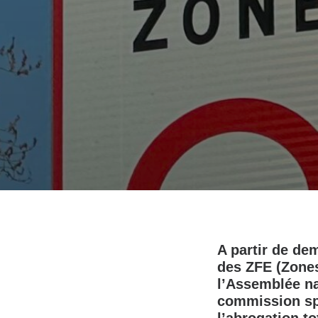
A partir de dem
des ZFE (Zones
l’Assemblée na
commission spé