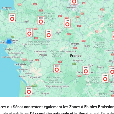
res du Sénat contestent également les Zones à Faibles Emissio
scuté et validé par
l’Assemblée nationale et le Sénat
avant d’être dé