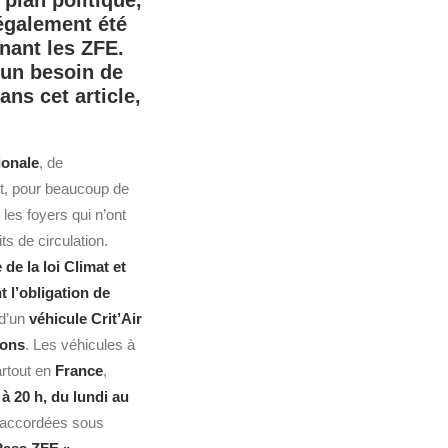
 plan politique,
 également été
nant les ZFE.
 un besoin de
ns cet article,
ionale
, de
t, pour beaucoup de
, les foyers qui n’ont
ts de circulation.
 de la loi Climat et
t l’obligation de
 d’un
véhicule Crit’Air
ions
. Les véhicules à
artout en
France
,
 à 20 h, du lundi au
e accordées sous