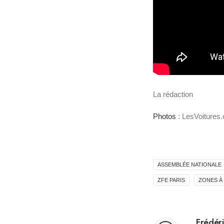
La rédaction
Photos
: LesVoitures
ASSEMBLÉE NATIONALE
ZFE PARIS
ZONES À 
Frédéri