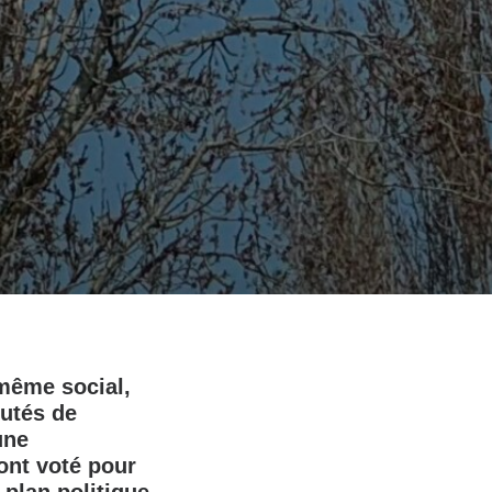
 même social,
putés de
une
 ont voté pour