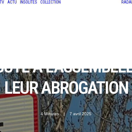
TV
ACTU
INSOLITES
COLLECTION
RADA
LES ANCIENNES
LE SALON RÉTROMOBILE
LE MANS CLASSIC
LE TOUR AUTO
ÉBUTE À L'ASSEMBL
LEUR ABROGATION
4 Minutes
|
7 avril 2025