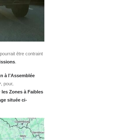
t pourrait être contraint
issions
.
in à l’Assemblée
r
, pour,
 les Zones à Faibles
ge située ci-