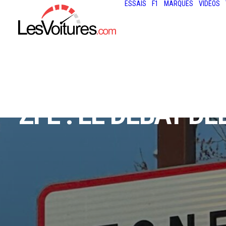
ESSAIS
F1
MARQUES
VIDÉOS
ZFE : LE DÉBAT D