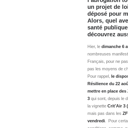
l’abrogation to
un projet de l
déposé pour me
Alors, quel av
santé publique
découvrez auss
Hier, le
dimanche 6 av
nombreuses manifesta
Français, pour ne pas
pas les moyens de ch
Pour rappel,
le dispos
Résilience du 22 aoû
mettre en place des
3
qui sont, depuis le d
la vignette
Crit’Air 3 
mais pas dans les
ZF
vendredi
. Pour cert