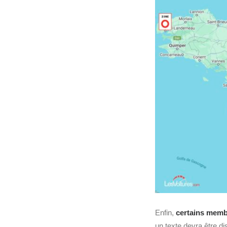
Enfin,
certains memb
un texte devra être di