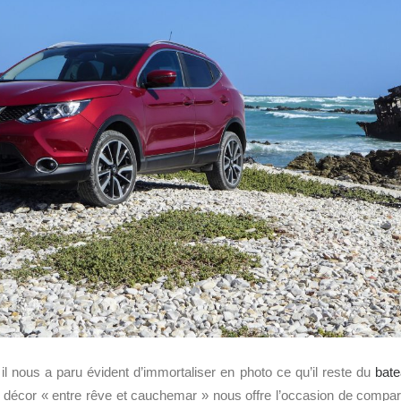
 nous a paru évident d’immortaliser en photo ce qu’il reste du
bat
 décor « entre rêve et cauchemar » nous offre l’occasion de compar