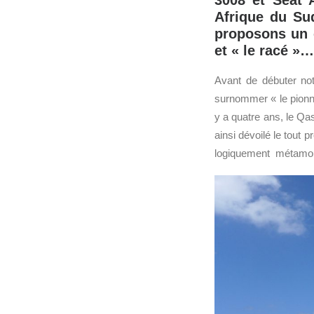
3008 et Seat 
Afrique du Su
proposons un c
et « le racé »…
Avant de débuter notr
surnommer « le pionni
y a quatre ans, le Qa
ainsi dévoilé le tout 
logiquement métamor