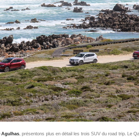
 Agulhas
, présentons plus en détail les trois SUV du road trip. Le Qa