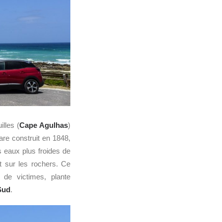
illes (
Cape Agulhas
)
re construit en 1848,
s eaux plus froides de
t sur les rochers. Ce
de victimes, plante
Sud
.