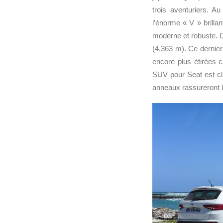
trois aventuriers. 
l’énorme « V » brilla
moderne et robuste. D
(4,363 m). Ce dernie
encore plus étirées 
SUV pour Seat est cla
anneaux rassureront l