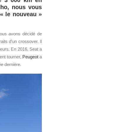
de 3 000 km en
tho, nous vous
 « le nouveau »
nous avons décidé de
its d’un crossover. Il
teurs. En 2016, Seat a
vent tourner,
Peugeot
a
e dernière.