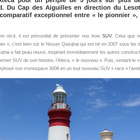
Ateca pour un périple de 5 jours sur plus 
d. Du Cap des Aiguilles en direction du Leso
omparatif exceptionnel entre « le pionnier »,
e récit, il est primordial de présenter nos trois
SUV
. Celui que 
er », c’est bien sûr le Nissan Qasqhai qui est né en 2007 sous les tra
sqhai a fait peau neuve, inspirant immédiatement les autres construc
premier SUV de son histoire, l’Ateca, « le nouveau ». Puis, sentant le 
phosé son monospace 3008 en un tout nouveau SUV « racé » l’anné