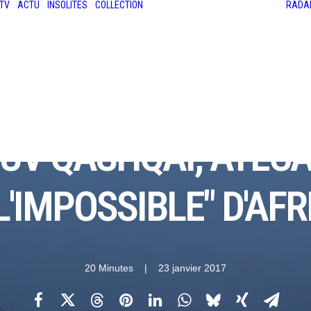
TV
ACTU
INSOLITES
COLLECTION
RADA
LES ANCIENNES
LE SALON RÉTROMOBILE
LE MANS CLASSIC
LE TOUR AUTO
SUV QASHQAI, ATECA
L'IMPOSSIBLE" D'AFR
20 Minutes
|
23 janvier 2017