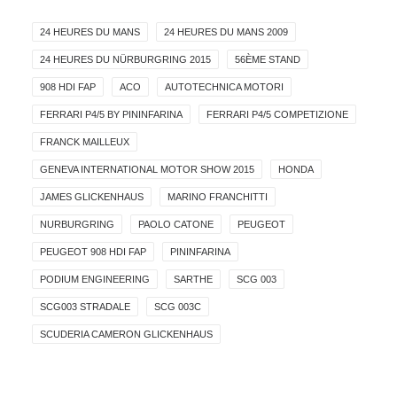
24 HEURES DU MANS
24 HEURES DU MANS 2009
24 HEURES DU NÜRBURGRING 2015
56ÈME STAND
908 HDI FAP
ACO
AUTOTECHNICA MOTORI
FERRARI P4/5 BY PININFARINA
FERRARI P4/5 COMPETIZIONE
FRANCK MAILLEUX
GENEVA INTERNATIONAL MOTOR SHOW 2015
HONDA
JAMES GLICKENHAUS
MARINO FRANCHITTI
NURBURGRING
PAOLO CATONE
PEUGEOT
PEUGEOT 908 HDI FAP
PININFARINA
PODIUM ENGINEERING
SARTHE
SCG 003
SCG003 STRADALE
SCG 003C
SCUDERIA CAMERON GLICKENHAUS