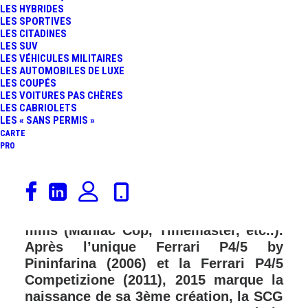
LES HYBRIDES
FR
LES SPORTIVES
LES CITADINES
LES SUV
LES VÉHICULES MILITAIRES
LES AUTOMOBILES DE LUXE
LES COUPÉS
LES VOITURES PAS CHÈRES
LES CABRIOLETS
LES « SANS PERMIS »
CARTE
PRO
James Glickenhaus est un homme de
grand spectacle puisqu’il est
un ancien producteur et réalisateur de
films (Maniac Cop, Timemaster, etc..).
Après l’unique Ferrari P4/5 by
Pininfarina (2006) et la Ferrari P4/5
Competizione (2011), 2015 marque la
naissance de sa 3ème création, la SCG