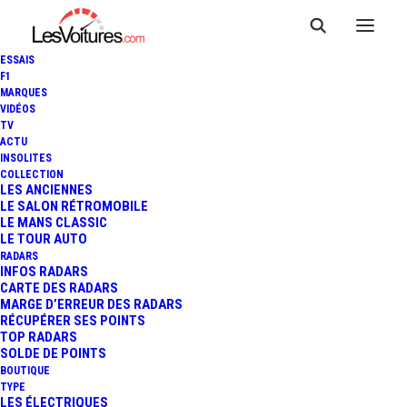
ESSAIS
F1
MARQUES
VIDÉOS
TV
SCG 003C : PRÊTE À
ACTU
INSOLITES
PRENDRE LA PISTE, OBJECTIF
COLLECTION
LES ANCIENNES
LE SALON RÉTROMOBILE
LES 24 HEURES DU MANS
LE MANS CLASSIC
LE TOUR AUTO
RADARS
INFOS RADARS
2 Minutes
|
6 mars 2015
CARTE DES RADARS
MARGE D’ERREUR DES RADARS
RÉCUPÉRER SES POINTS
TOP RADARS
SOLDE DE POINTS
BOUTIQUE
TYPE
LES ÉLECTRIQUES