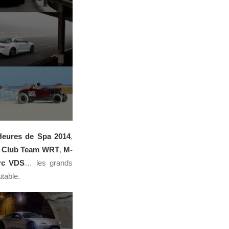
Heures de Spa 2014
,
i Club Team WRT
,
M-
rc VDS
… les grands
table.