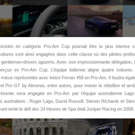
ictoire en catégorie Pro-Am Cup pourrait être la plus intense s
itures sont ainsi engagées dans cette classe où des pilotes profes
s gentlemen-drivers aguerris. Avec son impressionnante délégation, 
erçue en Pro-Am Cup. L’équipe italienne aligne quatre voitures.
la mieux représentée avec treize Ferrari 458 en Pro-Am. Il faudra éga
 Pro GT by Almeras, entre autres, pour mener la rébellion et ambit
résente sera engagée en Pro-Am par l’équipe australienne Lago 
otes australiens : Roger Lago, David Russell, Steven Richards et St
yant tenté le défi des 24 Heures de Spa était Juniper Racing en 2008.