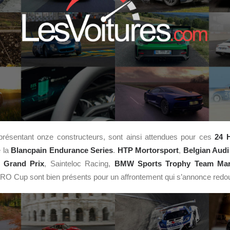
eprésentant onze constructeurs, sont ainsi attendues pour ces
24 
 la
Blancpain Endurance Series
.
HTP Mortorsport
,
Belgian Aud
 Grand Prix
, Sainteloc Racing,
BMW Sports Trophy Team Ma
PRO Cup sont bien présents pour un affrontement qui s’annonce redou