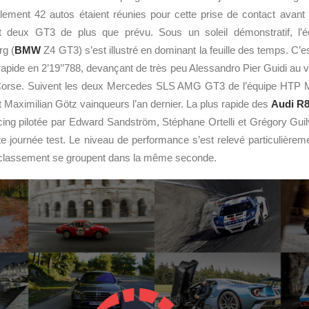
ement 42 autos étaient réunies pour cette prise de contact avant
soit deux GT3 de plus que prévu. Sous un soleil démonstratif, l
rg (
BMW
Z4 GT3) s’est illustré en dominant la feuille des temps. C’e
s rapide en 2’19’’788, devançant de très peu Alessandro Pier Guidi au v
F Corse. Suivent les deux Mercedes SLS AMG GT3 de l’équipe HTP M
 Maximilian Götz vainqueurs l’an dernier. La plus rapide des
Audi
R8
cing pilotée par Edward Sandström, Stéphane Ortelli et Grégory Guilv
e journée test. Le niveau de performance s’est relevé particulière
 classement se groupent dans la même seconde.