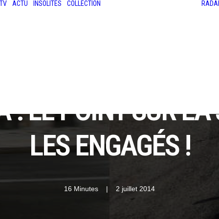
TV
ACTU
INSOLITES
COLLECTION
RADA
LES ANCIENNES
LE SALON RÉTROMOBILE
LE MANS CLASSIC
LE TOUR AUTO
A : LE POINT SUR LA
LES ENGAGÉS !
16 Minutes
|
2 juillet 2014