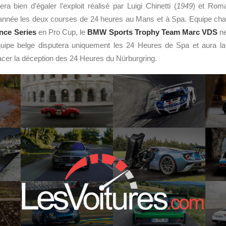
sera bien d’égaler l’exploit réalisé par Luigi Chinetti (
1949
) et Rom
nnée les deux courses de 24 heures au Mans et à Spa. Equipe cha
nce Series
en Pro Cup, le
BMW Sports Trophy Team Marc VDS
ne
quipe belge disputera uniquement les 24 Heures de Spa et aura la
ffacer la déception des 24 Heures du Nürburgring.