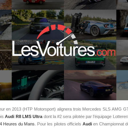
queur en 2013 (HTP Motorsport) alignera trois Mercedes SLS AMG G
ois
Audi R8 LMS Ultra
dont la #2 sera pilotée par l’équipage Lotterer/
4 Heures du Mans
. Pour les pilotes officiels
Audi
en Championnat d