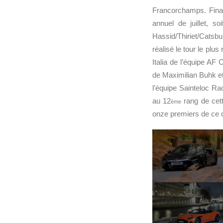
Francorchamps. Final
annuel de juillet, 
Hassid/Thiriet/Catsbu
réalisé le tour le plu
Italia de l’équipe A
de Maximilian Buhk et
l’équipe Sainteloc Ra
au 12
rang de cett
ème
onze premiers de ce