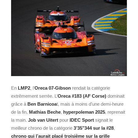
En
LMP2
, l’
Oreca 07-Gibson
rendait la catégorie
extrêmement serrée. L’
Oreca #183 (AF Corse)
dominait
grâce à
Ben Barnicoa
t, mais à moins d’une demi-heure
de la fin,
Mathias Beche
,
hyperpoleman 2025
, reprenait
la main.
Job van Uitert
pour
IDEC Sport
signait le
meilleur chrono de la catégorie
3’35’’344 sur la #28
,
chrono qui l’aurait placé troisième sur la grille