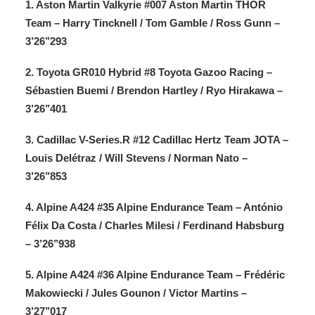
1. Aston Martin Valkyrie #007 Aston Martin THOR
Team – Harry Tincknell / Tom Gamble / Ross Gunn –
3’26’’293
2. Toyota GR010 Hybrid #8 Toyota Gazoo Racing –
Sébastien Buemi / Brendon Hartley / Ryo Hirakawa –
3’26’’401
3. Cadillac V-Series.R #12 Cadillac Hertz Team JOTA –
Louis Delétraz / Will Stevens / Norman Nato –
3’26’’853
4. Alpine A424 #35 Alpine Endurance Team – António
Félix Da Costa / Charles Milesi / Ferdinand Habsburg
– 3’26’’938
5. Alpine A424 #36 Alpine Endurance Team – Frédéric
Makowiecki / Jules Gounon / Victor Martins –
3’27’’017