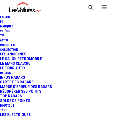
ESSAIS
F1
MARQUES
VIDÉOS
TV
24 HEURES DU MANS : LES
ACTU
INSOLITES
RÉSULTATS DE LA JOURNÉE
COLLECTION
LES ANCIENNES
LE SALON RÉTROMOBILE
TEST DOMINÉE PAR ASTON
LE MANS CLASSIC
LE TOUR AUTO
MARTIN
RADARS
INFOS RADARS
CARTE DES RADARS
MARGE D’ERREUR DES RADARS
RÉCUPÉRER SES POINTS
5 Minutes
|
8 juin 2026
TOP RADARS
SOLDE DE POINTS
BOUTIQUE
TYPE
LES ÉLECTRIQUES