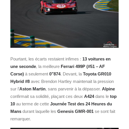
Pourtant, les écarts restaient infimes :
13 voitures en
une seconde
, la meilleure
Ferrari 499P (#51 – AF
Corse)
à seulement
0’’874
. Devant, la
Toyota
GR010
Hybrid #8
avec Brendon Hartley maintenait la pression
sur l’
Aston Martin
, sans parvenir à la dépasser.
Alpine
confirmait sa solidité, plaçant ces deux
A424
dans le
top
10
au terme de cette
Journée Test des 24 Heures du
Mans
durant laquelle les
Genesis
GMR-001
se sont fait
remarquer.