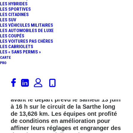
LES HYBRIDES
FR
LES SPORTIVES
LES CITADINES
LES SUV
LES VÉHICULES MILITAIRES
LES AUTOMOBILES DE LUXE
LES COUPÉS
LES VOITURES PAS CHÈRES
LES CABRIOLETS
LES « SANS PERMIS »
CARTE
PRO
La Journée Test de la 94ᵉ édition des
24 Heures du Mans s’est déroulée le
dimanche 7 juin 2026, ultime répétition
avant le départ prévu le samedi 13 juin
à 16 h sur le circuit de la Sarthe long
de 13,626 km. Les équipes ont profité
de conditions en amélioration pour
affiner leurs réglages et engranger des