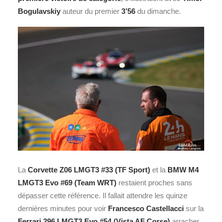
Bogulavskiy
auteur du premier
3’56
du dimanche.
La
Corvette Z06 LMGT3 #33 (TF Sport)
et la
BMW
M4
LMGT3 Evo #69 (Team WRT)
restaient proches sans
dépasser cette référence. Il fallait attendre les quinze
dernières minutes pour voir
Francesco Castellacci
sur la
Ferrari 296 LMGT3 Evo #54 (Vista AF Corse)
arracher