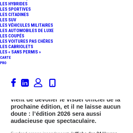
LES HYBRIDES
LES SPORTIVES
LES CITADINES
LES SUV
LES VÉHICULES MILITAIRES
LES AUTOMOBILES DE LUXE
LES COUPÉS
LES VOITURES PAS CHÈRES
LES CABRIOLETS
LES « SANS PERMIS »
CARTE
PRO
Les 24 Heures du Mans 2026 lèvent le
voile… et c’est une affiche qui donne
le ton. L’Automobile Club de l’Ouest
vient de dévoiler le visuel officiel de la
prochaine édition, et il ne laisse aucun
doute : l’édition 2026 sera aussi
audacieuse que spectaculaire.