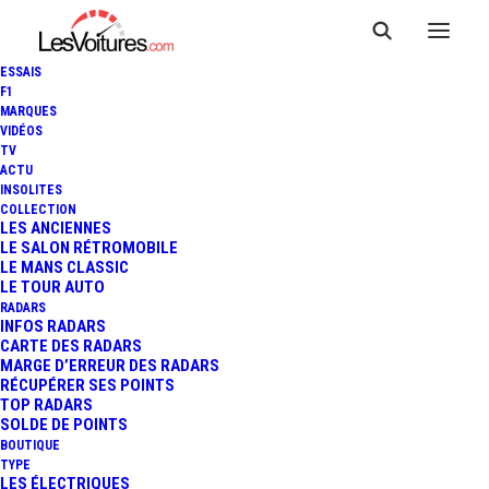
ESSAIS
F1
MARQUES
VIDÉOS
TV
ACTU
24 HEURES DU MANS : UNE
INSOLITES
COLLECTION
SUPERBE AFFICHE POUR
LES ANCIENNES
LE SALON RÉTROMOBILE
LE MANS CLASSIC
L'ÉDITION 2026
LE TOUR AUTO
RADARS
INFOS RADARS
CARTE DES RADARS
2 Minutes
|
3 novembre 2025
MARGE D’ERREUR DES RADARS
RÉCUPÉRER SES POINTS
TOP RADARS
SOLDE DE POINTS
BOUTIQUE
TYPE
LES ÉLECTRIQUES
FR