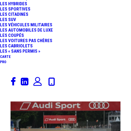
LES HYBRIDES
LES SPORTIVES
LES CITADINES
LES SUV
LES VÉHICULES MILITAIRES
LES AUTOMOBILES DE LUXE
LES COUPÉS
LES VOITURES PAS CHÈRES
LES CABRIOLETS
LES « SANS PERMIS »
CARTE
PRO
Les
24 Heures du Mans
2015 ont pris un rythme de
Grand Prix de
F1
. Les voitures de tête se tiennent dans
un mouchoir de poche.