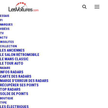
ESSAIS
F1
MARQUES
VIDÉOS
TV
ACTU
24 HEURES DU MANS - H+6 :
INSOLITES
COLLECTION
PORSCHE TIENT LA TÊTE,
LES ANCIENNES
LE SALON RÉTROMOBILE
LE MANS CLASSIC
AUDI À L’AFFÛT !
LE TOUR AUTO
RADARS
INFOS RADARS
CARTE DES RADARS
2 Minutes
|
13 juin 2015
MARGE D’ERREUR DES RADARS
RÉCUPÉRER SES POINTS
TOP RADARS
SOLDE DE POINTS
BOUTIQUE
TYPE
LES ÉLECTRIQUES
FR