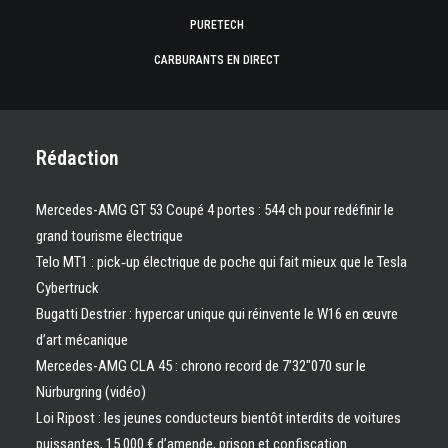
PURETECH
CARBURANTS EN DIRECT
Rédaction
Mercedes-AMG GT 53 Coupé 4 portes : 544 ch pour redéfinir le
grand tourisme électrique
Telo MT1 : pick‑up électrique de poche qui fait mieux que le Tesla
Cybertruck
Bugatti Destrier : hypercar unique qui réinvente le W16 en œuvre
d’art mécanique
Mercedes-AMG CLA 45 : chrono record de 7’32″070 sur le
Nürburgring (vidéo)
Loi Ripost : les jeunes conducteurs bientôt interdits de voitures
puissantes, 15 000 € d’amende, prison et confiscation