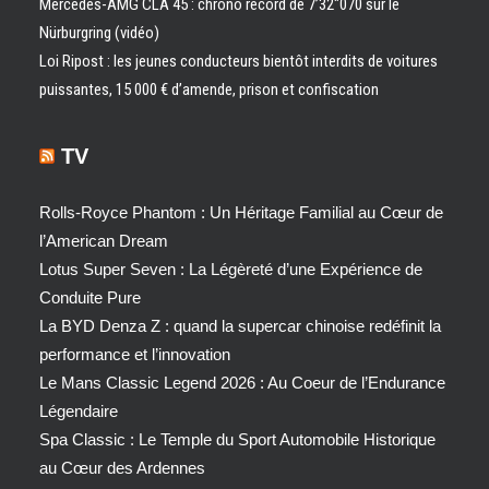
Mercedes-AMG CLA 45 : chrono record de 7’32″070 sur le
Nürburgring (vidéo)
Loi Ripost : les jeunes conducteurs bientôt interdits de voitures
puissantes, 15 000 € d’amende, prison et confiscation
TV
Rolls-Royce Phantom : Un Héritage Familial au Cœur de
l’American Dream
Lotus Super Seven : La Légèreté d’une Expérience de
Conduite Pure
La BYD Denza Z : quand la supercar chinoise redéfinit la
performance et l’innovation
Le Mans Classic Legend 2026 : Au Coeur de l’Endurance
Légendaire
Spa Classic : Le Temple du Sport Automobile Historique
au Cœur des Ardennes