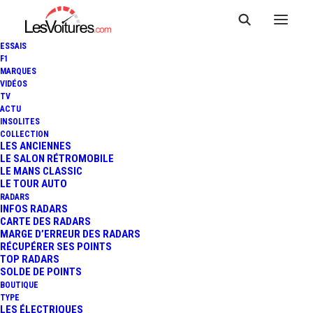
ESSAIS
F1
MARQUES
VIDÉOS
TV
ACTU
INSOLITES
COLLECTION
1 avril 2026
LES ANCIENNES
LE SALON RÉTROMOBILE
STELLANTIS : 700 000
LE MANS CLASSIC
LE TOUR AUTO
VÉHICULES RAPPELÉS
RADARS
INFOS RADARS
DANS LE MONDE FACE
CARTE DES RADARS
MARGE D’ERREUR DES RADARS
À UN RISQUE
RÉCUPÉRER SES POINTS
TOP RADARS
SOLDE DE POINTS
D’INCENDIE MAJEUR
BOUTIQUE
TYPE
LES ÉLECTRIQUES