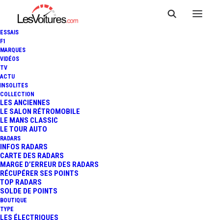
ESSAIS
F1
MARQUES
VIDÉOS
Aire de covoiturage
TV
ACTU
INSOLITES
BOLOGNE
COLLECTION
LES ANCIENNES
LE SALON RÉTROMOBILE
LE MANS CLASSIC
LE TOUR AUTO
Cette
Aire de covoiturage
, du nom de
Bologne
, située à
RADARS
Bologne
, dans le département de
Haute-Marne
(
Grand
INFOS RADARS
CARTE DES RADARS
Est
), est un lieu pratique et accessible pour faciliter vos
MARGE D’ERREUR DES RADARS
déplacements partagés. Positionnée
Parking du Clos
RÉCUPÉRER SES POINTS
TOP RADARS
Fleuri
, à proximité de
Rue De La République
, elle
SOLDE DE POINTS
bénéficie d’un emplacement stratégique
qui la rend idéale
BOUTIQUE
TYPE
pour les trajets du quotidien ou les longues distances.
LES ÉLECTRIQUES