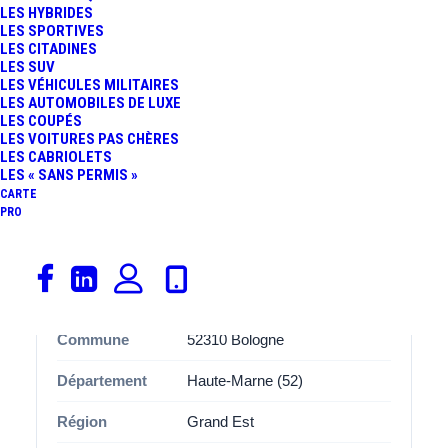
LES HYBRIDES
Avec ses
4 places de stationnement
, cette aire
LES SPORTIVES
LES CITADINES
Bologne
est spécialement aménagée pour accueillir les
LES SUV
covoitureurs dans des bonnes conditions. Que vous
LES VÉHICULES MILITAIRES
soyez conducteur ou passager, vous apprécierez
LES AUTOMOBILES DE LUXE
LES COUPÉS
l’organisation et l’espace disponibles, pensés pour
LES VOITURES PAS CHÈRES
améliorer l’expérience de covoiturage.
LES CABRIOLETS
LES « SANS PERMIS »
CARTE
PRO
Informations
Catégorie
Covoiturage
Adresse
Rue De La République
Commune
52310 Bologne
Département
Haute-Marne (52)
Région
Grand Est