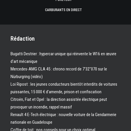
CARBURANTS EN DIRECT
Rédaction
Bugatti Destrier : hypercar unique qui réinvente le W16 en œuvre
d’art mécanique
Mercedes-AMG CLA 45 : chrono record de 7’32″070 sur le
Nürburgring (vidéo)
Loi Ripost : les jeunes conducteurs bientôt interdits de voitures
puissantes, 15 000 € d’amende, prison et confiscation
Citroën, Fiat et Opel : la direction assistée électrique peut
provoquer un incendie, rappel massif
Renault 4 E-Tech électrique : nouvelle voiture de la Gendarmerie
nationale en Guadeloupe
Coffre de toit : nos conseils pour un choix optimal