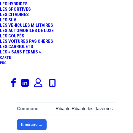
quotidien ou les longues distances.
LES HYBRIDES
LES SPORTIVES
LES CITADINES
Avec ses
2 places de stationnement
, cette aire
30720
LES SUV
Ribaute-Les-Tavernes
est spécialement aménagée pour
LES VÉHICULES MILITAIRES
accueillir les covoitureurs dans des bonnes conditions.
LES AUTOMOBILES DE LUXE
LES COUPÉS
Que vous soyez conducteur ou passager, vous
LES VOITURES PAS CHÈRES
apprécierez l’organisation et l’espace disponibles, pensés
LES CABRIOLETS
LES « SANS PERMIS »
pour améliorer l’expérience de covoiturage.
CARTE
PRO
Informations
Catégorie
Covoiturage
Adresse
Impasse Des Peupliers
Commune
Ribaute Ribaute-les-Tavernes
Itinéraire →