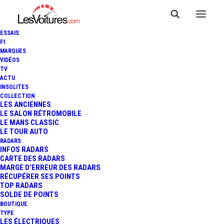
ESSAIS
F1
MARQUES
VIDÉOS
Aire de covoiturage
TV
ACTU
INSOLITES
Ribaute-les-Tavernes
COLLECTION
LES ANCIENNES
LE SALON RÉTROMOBILE
LE MANS CLASSIC
LE TOUR AUTO
Cette
Aire de covoiturage
, du nom de
Parking de la
RADARS
mairie Ribaute-Les-Tavernes
, située à
Ribaute-les-
INFOS RADARS
CARTE DES RADARS
Tavernes
, dans le département de
Gard
(
Occitanie
), est
MARGE D’ERREUR DES RADARS
un lieu pratique et accessible pour faciliter vos
RÉCUPÉRER SES POINTS
TOP RADARS
déplacements partagés. Positionnée
, à proximité de
SOLDE DE POINTS
Impasse Des Peupliers
, elle bénéficie d’un emplacement
BOUTIQUE
TYPE
stratégique
1
qui la rend idéale pour les trajets du
LES ÉLECTRIQUES