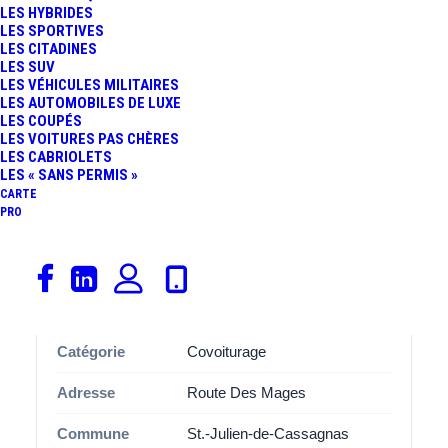
LES HYBRIDES
emplacement stratégique
31
qui la rend idéale pour les
LES SPORTIVES
trajets du quotidien ou les longues distances.
LES CITADINES
LES SUV
LES VÉHICULES MILITAIRES
Avec ses
2 places de stationnement
, cette aire
30500
LES AUTOMOBILES DE LUXE
Saint-Julien-De-Cassagnas
est spécialement
LES COUPÉS
LES VOITURES PAS CHÈRES
aménagée pour accueillir les covoitureurs dans des
LES CABRIOLETS
bonnes conditions. Que vous soyez conducteur ou
LES « SANS PERMIS »
CARTE
passager, vous apprécierez l’organisation et l’espace
PRO
disponibles, pensés pour améliorer l’expérience de
covoiturage.
Informations
Catégorie
Covoiturage
Adresse
Route Des Mages
Commune
St.-Julien-de-Cassagnas