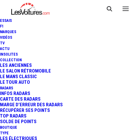
ESSAIS
F1
MARQUES
VIDÉOS
Aire de covoiturage
TV
ACTU
INSOLITES
Saint-Julien-de-
COLLECTION
LES ANCIENNES
Cassagnas
LE SALON RÉTROMOBILE
LE MANS CLASSIC
LE TOUR AUTO
RADARS
INFOS RADARS
Cette
Aire de covoiturage
, du nom de
Parking de la
CARTE DES RADARS
MARGE D’ERREUR DES RADARS
mairie Saint-Julien-De-Cassagnas
, située à
St.-Julien-
RÉCUPÉRER SES POINTS
de-Cassagnas
, dans le département de
Gard
TOP RADARS
SOLDE DE POINTS
(
Occitanie
), est un lieu pratique et accessible pour
BOUTIQUE
faciliter vos déplacements partagés. Positionnée
, à
TYPE
LES ÉLECTRIQUES
proximité de
Route Des Mages
, elle bénéficie d’un