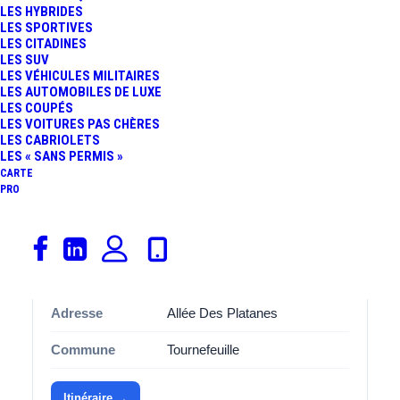
stratégique
1e
qui la rend idéale pour les trajets du
LES HYBRIDES
LES SPORTIVES
quotidien ou les longues distances.
LES CITADINES
LES SUV
Avec ses
10 places de stationnement
, cette aire
31170
LES VÉHICULES MILITAIRES
Inconnu
est spécialement aménagée pour accueillir les
LES AUTOMOBILES DE LUXE
LES COUPÉS
covoitureurs dans des bonnes conditions. Que vous
LES VOITURES PAS CHÈRES
soyez conducteur ou passager, vous apprécierez
LES CABRIOLETS
LES « SANS PERMIS »
l’organisation et l’espace disponibles, pensés pour
CARTE
améliorer l’expérience de covoiturage.
PRO
Informations
Catégorie
Covoiturage
Adresse
Allée Des Platanes
Commune
Tournefeuille
Itinéraire →