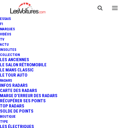
ESSAIS
F1
MARQUES
VIDÉOS
Aire de covoiturage
TV
ACTU
INSOLITES
Tournefeuille
COLLECTION
LES ANCIENNES
LE SALON RÉTROMOBILE
LE MANS CLASSIC
LE TOUR AUTO
Cette
Aire de covoiturage
, du nom de
Rond-point
RADARS
Dunant
, située à
Tournefeuille
, dans le département de
INFOS RADARS
CARTE DES RADARS
Haute-Garonne
(
Occitanie
), est un lieu pratique et
MARGE D’ERREUR DES RADARS
accessible pour faciliter vos déplacements partagés.
RÉCUPÉRER SES POINTS
TOP RADARS
Positionnée
1 BIS Allée des Platanes, 31170,
SOLDE DE POINTS
Tournefeuille, Haute-Garonne, Occitanie
, à proximité
BOUTIQUE
TYPE
de
Allée Des Platanes
, elle bénéficie d’un emplacement
LES ÉLECTRIQUES