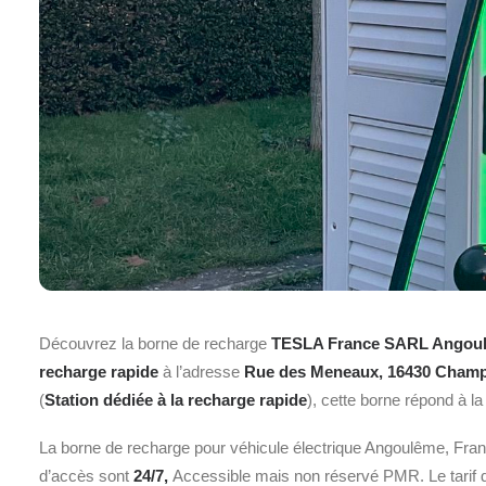
Découvrez la borne de recharge
TESLA France SARL Angoul
recharge rapide
à l’adresse
Rue des Meneaux, 16430 Champ
(
Station dédiée à la recharge rapide
), cette borne répond à 
La borne de recharge pour véhicule électrique Angoulême, Fran
d’accès sont
24/7,
Accessible mais non réservé PMR. Le tarif de