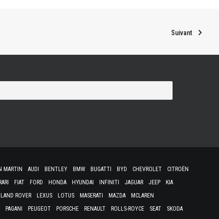
Suivant
N MARTIN
AUDI
BENTLEY
BMW
BUGATTI
BYD
CHEVROLET
CITROËN
RARI
FIAT
FORD
HONDA
HYUNDAI
INFINITI
JAGUAR
JEEP
KIA
LAND ROVER
LEXUS
LOTUS
MASERATI
MAZDA
MCLAREN
PAGANI
PEUGEOT
PORSCHE
RENAULT
ROLLS-ROYCE
SEAT
SKODA