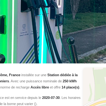
ême, France
installée sur une
Station dédiée à la
niers
. Avec une puissance nominale de
250 kWh
la norme de recharge
Accès libre
et offre
14 place(s)
.
ce est en service depuis le
2020-07-30
. Les horaires
 la borne peut varier ().