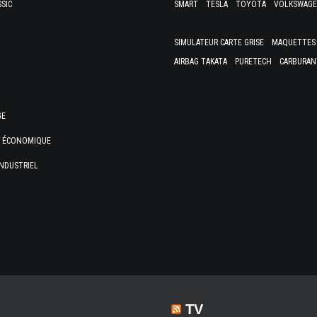
SSIC
SMART
TESLA
TOYOTA
VOLKSWAG
SIMULATEUR CARTE GRISE
MAQUETTES 
AIRBAG TAKATA
PURETECH
CARBURAN
GE
E ÉCONOMIQUE
NDUSTRIEL
TV