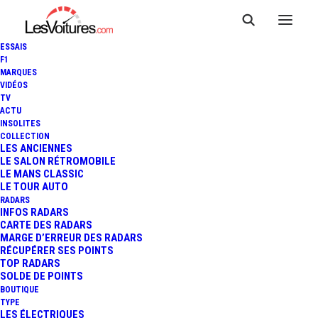
ESSAIS
F1
MARQUES
VIDÉOS
Borne Saint-Pardoux-
TV
ACTU
INSOLITES
l’Ortigier, France
COLLECTION
LES ANCIENNES
(TESLA France SARL)
LE SALON RÉTROMOBILE
LE MANS CLASSIC
LE TOUR AUTO
RADARS
INFOS RADARS
CARTE DES RADARS
MARGE D’ERREUR DES RADARS
RÉCUPÉRER SES POINTS
TOP RADARS
SOLDE DE POINTS
BOUTIQUE
TYPE
LES ÉLECTRIQUES