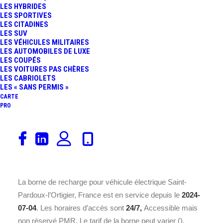
LES HYBRIDES
LES SPORTIVES
LES CITADINES
LES SUV
LES VÉHICULES MILITAIRES
LES AUTOMOBILES DE LUXE
LES COUPÉS
LES VOITURES PAS CHÈRES
LES CABRIOLETS
Découvrez la borne de recharge
TESLA France SARL
LES « SANS PERMIS »
Saint-Pardoux-l’Ortigier, France
installée sur une
CARTE
PRO
Station dédiée à la recharge rapide
à l’adresse
D920
La Croix de Fer, 19270 Saint-Pardoux-l’Ortigier
. Avec
une puissance nominale de
250 kWh
(
Station dédiée à
la recharge rapide
), cette borne répond à la norme de
recharge
Accès libre
et offre
12 place(s)
.
La borne de recharge pour véhicule électrique Saint-
Pardoux-l’Ortigier, France est en service depuis le
2024-
07-04
. Les horaires d’accès sont
24/7,
Accessible mais
non réservé PMR. Le tarif de la borne peut varier ().