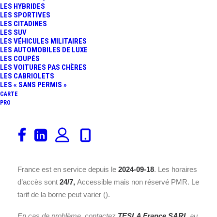
LES HYBRIDES
LES SPORTIVES
LES CITADINES
LES SUV
LES VÉHICULES MILITAIRES
LES AUTOMOBILES DE LUXE
LES COUPÉS
Découvrez la borne de recharge
TESLA France SARL
LES VOITURES PAS CHÈRES
Auch, France
installée sur une
Station dédiée à la
LES CABRIOLETS
LES « SANS PERMIS »
recharge rapide
à l’adresse
1248 Rue François
CARTE
Mauriac, 32000 Auch
. Avec une puissance nominale de
PRO
250 kWh
(
Station dédiée à la recharge rapide
), cette
borne répond à la norme de recharge
Accès libre
et offre
8 place(s)
.
La borne de recharge pour véhicule électrique Auch,
France est en service depuis le
2024-09-18
. Les horaires
d’accès sont
24/7,
Accessible mais non réservé PMR. Le
tarif de la borne peut varier ().
En cas de problème, contactez
TESLA France SARL
au