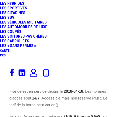
LES HYBRIDES
LES SPORTIVES
LES CITADINES
LES SUV
LES VÉHICULES MILITAIRES
LES AUTOMOBILES DE LUXE
LES COUPÉS
Découvrez la borne de recharge
TESLA France SARL
LES VOITURES PAS CHÈRES
Thiais, France
installée sur une
Station dédiée à la
LES CABRIOLETS
LES « SANS PERMIS »
recharge rapide
à l’adresse
Rue du Luxembourg,
CARTE
94320 Thiais
. Avec une puissance nominale de
250 kWh
PRO
(
Station dédiée à la recharge rapide
), cette borne
répond à la norme de recharge
Accès libre
et offre
34
place(s)
.
La borne de recharge pour véhicule électrique Thiais,
France est en service depuis le
2018-04-16
. Les horaires
d’accès sont
24/7,
Accessible mais non réservé PMR. Le
tarif de la borne peut varier ().
En cas de problème, contactez
TESLA France SARL
au