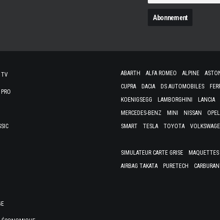
N
ABARTH
ALFA ROMEO
ALPINE
ASTO
 TV
CUPRA
DACIA
DS AUTOMOBILES
FER
 PRO
KOENIGSEGG
LAMBORGHINI
LANCIA
MERCEDES-BENZ
MINI
NISSAN
OPEL
SSIC
SMART
TESLA
TOYOTA
VOLKSWAG
SIMULATEUR CARTE GRISE
MAQUETTES 
AIRBAG TAKATA
PURETECH
CARBURAN
GE