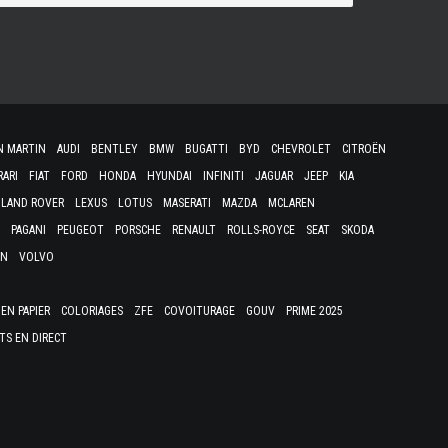
N MARTIN
AUDI
BENTLEY
BMW
BUGATTI
BYD
CHEVROLET
CITROËN
RARI
FIAT
FORD
HONDA
HYUNDAI
INFINITI
JAGUAR
JEEP
KIA
LAND ROVER
LEXUS
LOTUS
MASERATI
MAZDA
MCLAREN
PAGANI
PEUGEOT
PORSCHE
RENAULT
ROLLS-ROYCE
SEAT
SKODA
EN
VOLVO
EN PAPIER
COLORIAGES
ZFE
COVOITURAGE
GOUV
PRIME 2025
TS EN DIRECT