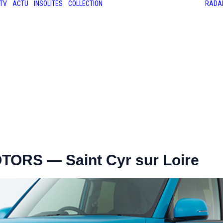
TV
ACTU
INSOLITES
COLLECTION
RADA
LES ANCIENNES
LE SALON RÉTROMOBILE
LE MANS CLASSIC
LE TOUR AUTO
ORS — Saint Cyr sur Loire