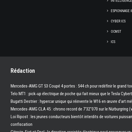
INTELLIGENC
ESPIONNAGE I
CYBER ICS
OCMST
ICS
Rédaction
Mercedes-AMG GT 53 Coupé 4 portes : 544 ch pour redéfinir le grand to
Telo MT1 : pick‑up électrique de poche qui fait mieux que le Tesla Cyber
Bugatti Destrier : hypercar unique qui réinvente le W16 en œuvre d’art m
Mercedes-AMG CLA 45 : chrono record de 7’32″070 sur le Nürburgring (
Loi Ripost : les jeunes conducteurs bientôt interdits de voitures puissa
confiscation