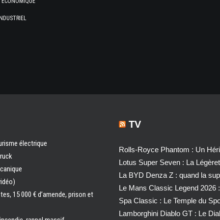
E ÉCONOMIQUE
NDUSTRIEL
TV
urisme électrique
Rolls-Royce Phantom : Un Héri
truck
Lotus Super Seven : La Légère
écanique
La BYD Denza Z : quand la super
vidéo)
Le Mans Classic Legend 2026 :
ntes, 15 000 € d’amende, prison et
Spa Classic : Le Temple du Sp
Lamborghini Diablo GT : Le Di