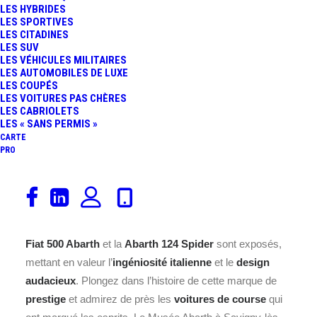
LES HYBRIDES
LES SPORTIVES
LES CITADINES
LES SUV
LES VÉHICULES MILITAIRES
Le
Musée Abarth Savigny-lès-Beaune
automobile (musee
LES AUTOMOBILES DE LUXE
abarth savigny les beaune) est situé au Chateau de
LES COUPÉS
LES VOITURES PAS CHÈRES
Savigny, Rue Général Leclerc, Savigny-lès-Beaune dans
LES CABRIOLETS
l’état de Bourgogne-Franche-Comté.
LES « SANS PERMIS »
CARTE
PRO
Musée Abarth Savigny-lès-Beaune
: Découvrez
l’univers légendaire d’Abarth dans ce
musée
incontournable
. Situé à Savigny-lès-Beaune, ce musée
automobile abrite une
collection impressionnante
de
véhicules Abarth. Des modèles emblématiques comme la
Fiat 500 Abarth
et la
Abarth 124 Spider
sont exposés,
mettant en valeur l’
ingéniosité italienne
et le
design
audacieux
. Plongez dans l’histoire de cette marque de
prestige
et admirez de près les
voitures de course
qui