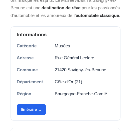
ont marqué les esprits. Le Musée Abarth à Savigny-lès-
Beaune est une
destination de rêve
pour les passionnés
d’automobile et les amoureux de
l’automobile classique
.
Informations
Catégorie
Musées
Adresse
Rue Général Leclerc
Commune
21420 Savigny-lès-Beaune
Département
Côte-d’Or (21)
Région
Bourgogne-Franche-Comté
Itinéraire →