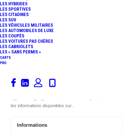
LES HYBRIDES
LES SPORTIVES
LES CITADINES
Ce parking
du Général Meyer
est situé à
Belfort
(90000
LES SUV
LES VÉHICULES MILITAIRES
Territoire-de-Belfort Bourgogne-Franche-Comté
) et
LES AUTOMOBILES DE LUXE
offre une capacité de
748 places
. Vous le trouverez à
LES COUPÉS
l’adresse suivante :
9. Rue de Wissembourg (face au)
.
LES VOITURES PAS CHÈRES
LES CABRIOLETS
La hauteur maximale pour votre entrer dans ce parking
LES « SANS PERMIS »
du Général Meyer est de
200 cm
.
CARTE
PRO
Ce
parking est pour tous
. Il se trouve à proximité de
Rue de Mulhouse, 90000
, facilitant ainsi vos trajets dans
la région.
Type enclos_en_surface. Pour en savoir plus, consultez
les informations disponibles sur .
Informations