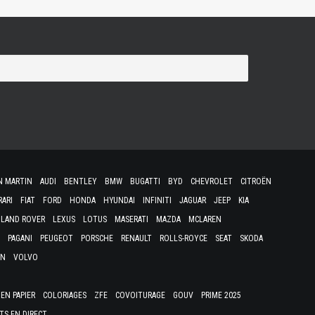
N MARTIN
AUDI
BENTLEY
BMW
BUGATTI
BYD
CHEVROLET
CITROËN
RARI
FIAT
FORD
HONDA
HYUNDAI
INFINITI
JAGUAR
JEEP
KIA
LAND ROVER
LEXUS
LOTUS
MASERATI
MAZDA
MCLAREN
PAGANI
PEUGEOT
PORSCHE
RENAULT
ROLLS-ROYCE
SEAT
SKODA
EN
VOLVO
EN PAPIER
COLORIAGES
ZFE
COVOITURAGE
GOUV
PRIME 2025
TS EN DIRECT