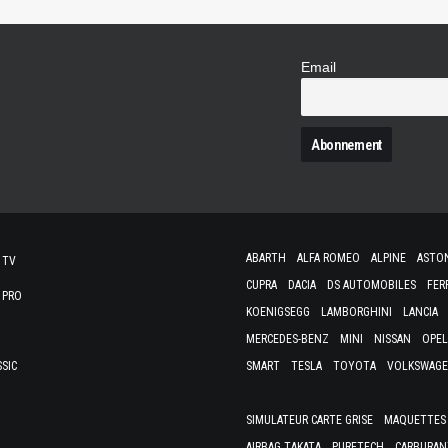
Email
N
ABARTH
ALFA ROMEO
ALPINE
ASTO
 TV
CUPRA
DACIA
DS AUTOMOBILES
FER
 PRO
KOENIGSEGG
LAMBORGHINI
LANCIA
MERCEDES-BENZ
MINI
NISSAN
OPEL
SSIC
SMART
TESLA
TOYOTA
VOLKSWAG
SIMULATEUR CARTE GRISE
MAQUETTES 
AIRBAG TAKATA
PURETECH
CARBURAN