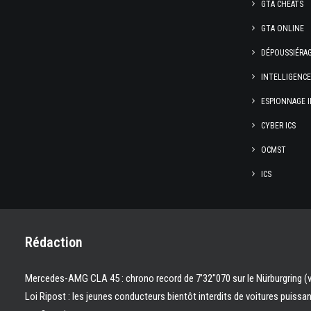
GTA CHEATS
GTA ONLINE
DÉPOUSSIÉRA
INTELLIGENC
ESPIONNAGE I
CYBER ICS
OCMST
ICS
Rédaction
Mercedes-AMG CLA 45 : chrono record de 7’32″070 sur le Nürburgring (
Loi Ripost : les jeunes conducteurs bientôt interdits de voitures puissa