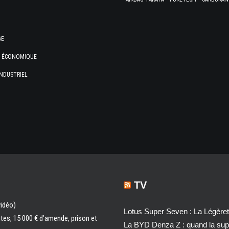
GE
E ÉCONOMIQUE
NDUSTRIEL
TV
vidéo)
Lotus Super Seven : La Légère
ntes, 15 000 € d’amende, prison et
La BYD Denza Z : quand la super