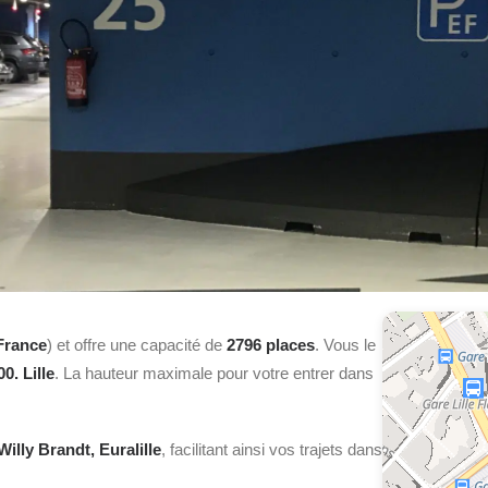
France
) et offre une capacité de
2796 places
. Vous le
0. Lille
. La hauteur maximale pour votre entrer dans
illy Brandt, Euralille
, facilitant ainsi vos trajets dans