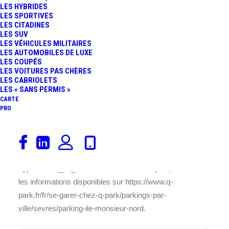
LES HYBRIDES
LES SPORTIVES
LES CITADINES
Ce parking
de l’Île Monsieur Nord
est situé à
Sèvres
LES SUV
LES VÉHICULES MILITAIRES
(92310
Hauts-de-Seine Île-de-France
) et offre une
LES AUTOMOBILES DE LUXE
capacité de
69 places
. Vous le trouverez à l’adresse
LES COUPÉS
suivante :
ROUTE DE SAINT CLOUD. 92310. SEVRES
.
LES VOITURES PAS CHÈRES
LES CABRIOLETS
La hauteur maximale pour votre entrer dans ce parking
LES « SANS PERMIS »
de l’Île Monsieur Nord est de
N/A cm
.
CARTE
PRO
Ce
parking est pour tous
. Il se trouve à proximité de
Rue de Saint-Cloud, 92310
, facilitant ainsi vos trajets
dans la région.
Type enclos_en_surface. Pour en savoir plus, consultez
les informations disponibles sur https://www.q-
park.fr/fr/se-garer-chez-q-park/parkings-par-
ville/sevres/parking-ile-monsieur-nord.