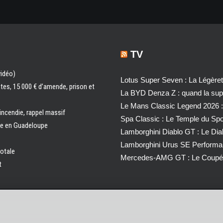
TV
vidéo)
Lotus Super Seven : La Légère
ntes, 15 000 € d’amende, prison et
La BYD Denza Z : quand la super
Le Mans Classic Legend 2026 :
 incendie, rappel massif
Spa Classic : Le Temple du Sp
ale en Guadeloupe
Lamborghini Diablo GT : Le Di
Lamborghini Urus SE Performa
totale
Mercedes-AMG GT : Le Coupé 
t