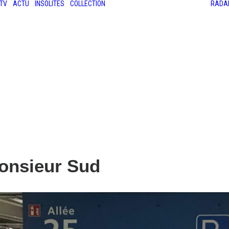
TV
ACTU
INSOLITES
COLLECTION
RADA
LES ANCIENNES
LE SALON RÉTROMOBILE
LE MANS CLASSIC
LE TOUR AUTO
Monsieur Sud