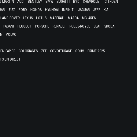
N MARTIN
AUDI
BENTLEY
BMW
BUGATTI
BYD
CHEVROLET
CITROËN
RARI
FIAT
FORD
HONDA
HYUNDAI
INFINITI
JAGUAR
JEEP
KIA
LAND ROVER
LEXUS
LOTUS
MASERATI
MAZDA
MCLAREN
PAGANI
PEUGEOT
PORSCHE
RENAULT
ROLLS-ROYCE
SEAT
SKODA
EN
VOLVO
EN PAPIER
COLORIAGES
ZFE
COVOITURAGE
GOUV
PRIME 2025
TS EN DIRECT