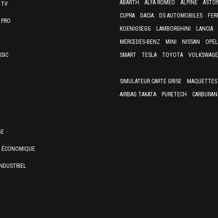
ABARTH
ALFA ROMEO
ALPINE
ASTO
 TV
CUPRA
DACIA
DS AUTOMOBILES
FER
 PRO
KOENIGSEGG
LAMBORGHINI
LANCIA
MERCEDES-BENZ
MINI
NISSAN
OPEL
SSIC
SMART
TESLA
TOYOTA
VOLKSWAG
SIMULATEUR CARTE GRISE
MAQUETTES 
AIRBAG TAKATA
PURETECH
CARBURAN
GE
E ÉCONOMIQUE
NDUSTRIEL