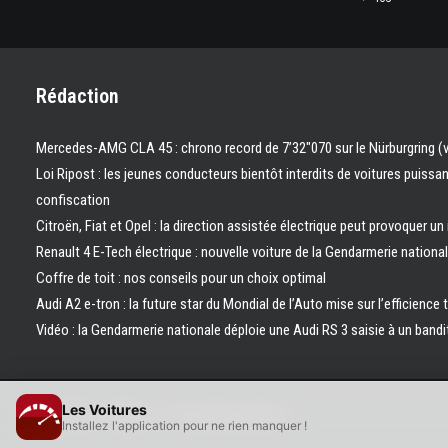
Rédaction
Mercedes-AMG CLA 45 : chrono record de 7’32″070 sur le Nürburgring (
Loi Ripost : les jeunes conducteurs bientôt interdits de voitures puissa
confiscation
Citroën, Fiat et Opel : la direction assistée électrique peut provoquer un
Renault 4 E-Tech électrique : nouvelle voiture de la Gendarmerie nation
Coffre de toit : nos conseils pour un choix optimal
Audi A2 e-tron : la future star du Mondial de l’Auto mise sur l’efficience 
Vidéo : la Gendarmerie nationale déploie une Audi RS 3 saisie à un bandi
Les Voitures
© 2026 Les Voitures. | Tous droits réservés.
Installez l'application pour ne rien manquer !