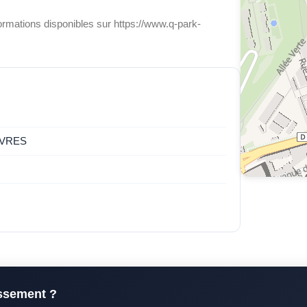
ormations disponibles sur https://www.q-park-
EVRES
issement ?