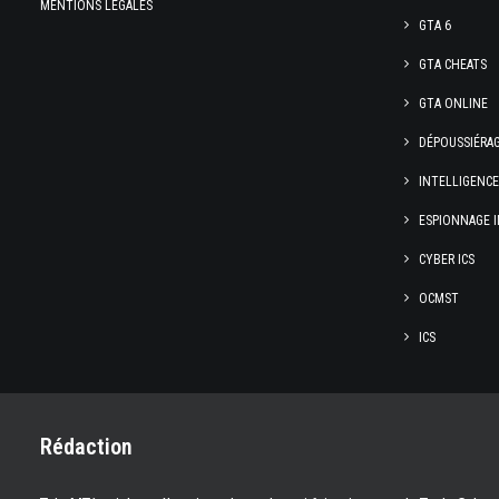
MENTIONS LÉGALES
GTA 6
GTA CHEATS
GTA ONLINE
DÉPOUSSIÉRA
INTELLIGENC
ESPIONNAGE I
CYBER ICS
OCMST
ICS
Rédaction