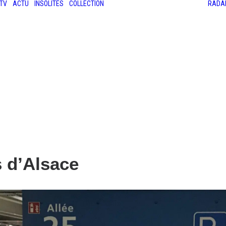
TV
ACTU
INSOLITES
COLLECTION
RADA
LES ANCIENNES
LE SALON RÉTROMOBILE
LE MANS CLASSIC
LE TOUR AUTO
 d’Alsace