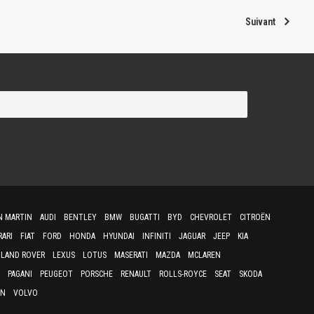
Suivant
N MARTIN
AUDI
BENTLEY
BMW
BUGATTI
BYD
CHEVROLET
CITROËN
RARI
FIAT
FORD
HONDA
HYUNDAI
INFINITI
JAGUAR
JEEP
KIA
LAND ROVER
LEXUS
LOTUS
MASERATI
MAZDA
MCLAREN
PAGANI
PEUGEOT
PORSCHE
RENAULT
ROLLS-ROYCE
SEAT
SKODA
EN
VOLVO