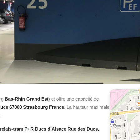
rg
Bas-Rhin Grand Est
) et offre une capacité de
ucs 67000 Strasbourg France
. La hauteur maximale
m
.
relais-tram P+R Ducs d’Alsace Rue des Ducs,