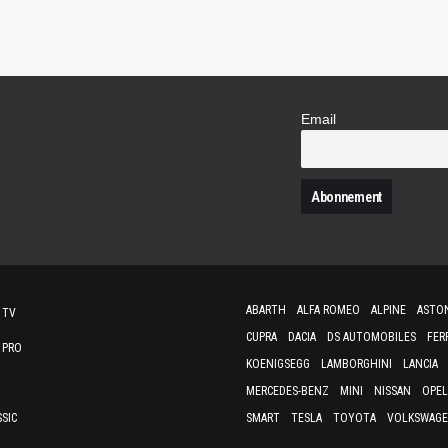
Email
N
ABARTH
ALFA ROMEO
ALPINE
ASTO
 TV
CUPRA
DACIA
DS AUTOMOBILES
FER
 PRO
KOENIGSEGG
LAMBORGHINI
LANCIA
MERCEDES-BENZ
MINI
NISSAN
OPEL
SSIC
SMART
TESLA
TOYOTA
VOLKSWAG