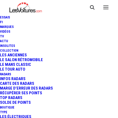
ESSAIS
F1
MARQUES
VIDÉOS
Péage A34 Taissy
TV
ACTU
INSOLITES
Sortie Sens 2 (7 voies)
COLLECTION
LES ANCIENNES
Gauche
LE SALON RÉTROMOBILE
LE MANS CLASSIC
LE TOUR AUTO
RADARS
INFOS RADARS
CARTE DES RADARS
Le péage de
Taissy Sortie Sens 2
est
MARGE D’ERREUR DES RADARS
un point de passage situé sur
RÉCUPÉRER SES POINTS
l’autoroute
A34
,
A34
, dans la ville de
TOP RADARS
SOLDE DE POINTS
Taissy
, département de
Marne, région
BOUTIQUE
Grand Est.
Ce péage est équipé de
7
TYPE
voies, de type
barrière pleine voie,
LES ÉLECTRIQUES