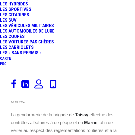
LES HYBRIDES
permettant une gestion fluide et
LES SPORTIVES
efficace du trafic.
LES CITADINES
LES SUV
LES VÉHICULES MILITAIRES
Pour visualiser les augmentations des
tarifs du péage
de
LES AUTOMOBILES DE LUXE
Taissy Sortie Sens 2
sur
l’A34
.
LES COUPÉS
LES VOITURES PAS CHÈRES
Afin d’assurer la sécurité et le bon fonctionnement du
LES CABRIOLETS
LES « SANS PERMIS »
passage des véhicules, une réglementation stricte est
CARTE
mise en place. Les voies dédiées bénéficient d’une
PRO
limitation de vitesse fixée à
30 km/h
, garantissant une
circulation sécurisée et ordonnée. Pour les autres voies,
l’arrêt est obligatoire afin de procéder au paiement du
péage, assurant ainsi un contrôle précis des entrées et
sorties.
La gendarmerie de la brigade de
Taissy
effectue des
contrôles aléatoires à ce péage et en
Marne
, afin de
veiller au respect des réglementations routières et à la