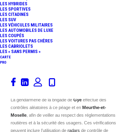
une gestion fluide et efficace du trafic.
LES HYBRIDES
LES SPORTIVES
Pour visualiser les augmentations des
tarifs du péage
de
LES CITADINES
LES SUV
Gye
sur
l’A31
.
LES VÉHICULES MILITAIRES
LES AUTOMOBILES DE LUXE
Afin d’assurer la sécurité et le bon fonctionnement du
LES COUPÉS
LES VOITURES PAS CHÈRES
passage des véhicules, une réglementation stricte est
LES CABRIOLETS
mise en place. Les voies dédiées bénéficient d’une
LES « SANS PERMIS »
limitation de vitesse fixée à
30 km/h
, garantissant une
CARTE
PRO
circulation sécurisée et ordonnée. Pour les autres voies,
l’arrêt est obligatoire afin de procéder au paiement du
péage, assurant ainsi un contrôle précis des entrées et
sorties.
La gendarmerie de la brigade de
Gye
effectue des
contrôles aléatoires à ce péage et en
Meurthe-et-
Moselle
, afin de veiller au respect des réglementations
routières et à la sécurité des usagers. Ces vérifications
peuvent inclure l’utilisation de
radars
de contrôle de