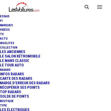
ESSAIS
F1
MARQUES
VIDÉOS
Péage A31 Gye (5
TV
ACTU
INSOLITES
voies) Gauche
COLLECTION
LES ANCIENNES
LE SALON RÉTROMOBILE
LE MANS CLASSIC
LE TOUR AUTO
Le péage de
Gye
est un point de
RADARS
INFOS RADARS
passage situé sur l’autoroute
A31
,
CARTE DES RADARS
Autoroute de Lorraine-Bourgogne
,
MARGE D’ERREUR DES RADARS
dans la ville de
Gye
, département de
RÉCUPÉRER SES POINTS
TOP RADARS
Meurthe-et-Moselle, région Grand Est.
SOLDE DE POINTS
Ce péage est équipé de
5
voies, de
BOUTIQUE
type
barrière pleine voie,
permettant
TYPE
LES ÉLECTRIQUES