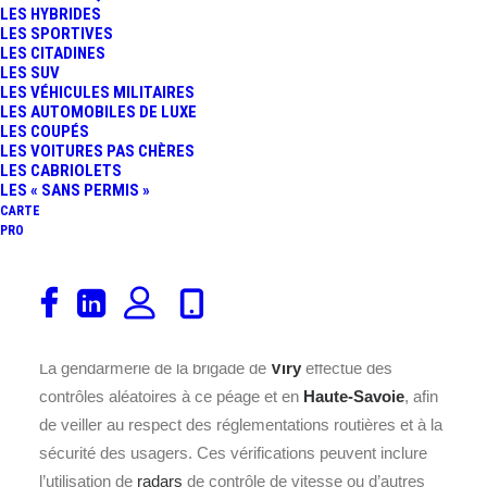
gestion fluide et efficace du trafic.
LES HYBRIDES
LES SPORTIVES
Pour visualiser les augmentations des
tarifs du péage
de
LES CITADINES
LES SUV
Viry
sur
l’A40
.
LES VÉHICULES MILITAIRES
LES AUTOMOBILES DE LUXE
Afin d’assurer la sécurité et le bon fonctionnement du
LES COUPÉS
LES VOITURES PAS CHÈRES
passage des véhicules, une réglementation stricte est
LES CABRIOLETS
mise en place. Les voies dédiées bénéficient d’une
LES « SANS PERMIS »
limitation de vitesse fixée à
30 km/h
, garantissant une
CARTE
PRO
circulation sécurisée et ordonnée. Pour les autres voies,
l’arrêt est obligatoire afin de procéder au paiement du
péage, assurant ainsi un contrôle précis des entrées et
sorties.
La gendarmerie de la brigade de
Viry
effectue des
contrôles aléatoires à ce péage et en
Haute-Savoie
, afin
de veiller au respect des réglementations routières et à la
sécurité des usagers. Ces vérifications peuvent inclure
l’utilisation de
radars
de contrôle de vitesse ou d’autres