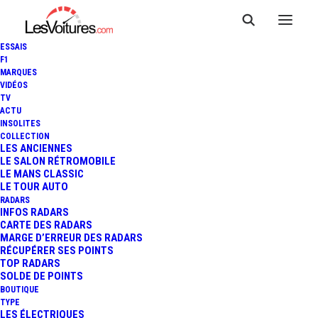
ESSAIS
F1
MARQUES
VIDÉOS
Péage A40 Viry (14
TV
ACTU
INSOLITES
voies) Gauche
COLLECTION
LES ANCIENNES
LE SALON RÉTROMOBILE
LE MANS CLASSIC
LE TOUR AUTO
Le péage de
Viry
est un point de
RADARS
INFOS RADARS
passage situé sur l’autoroute
A40
,
CARTE DES RADARS
Autoroute Blanche
, dans la ville de
MARGE D’ERREUR DES RADARS
Viry
, département de
Haute-Savoie,
RÉCUPÉRER SES POINTS
TOP RADARS
région Auvergne-Rhône-Alpes.
Ce
SOLDE DE POINTS
péage est équipé de
14
voies, de type
BOUTIQUE
barrière pleine voie,
permettant une
TYPE
LES ÉLECTRIQUES